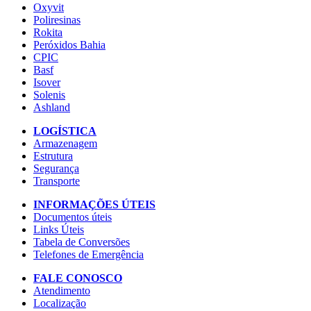
Oxyvit
Poliresinas
Rokita
Peróxidos Bahia
CPIC
Basf
Isover
Solenis
Ashland
LOGÍSTICA
Armazenagem
Estrutura
Segurança
Transporte
INFORMAÇÕES ÚTEIS
Documentos úteis
Links Úteis
Tabela de Conversões
Telefones de Emergência
FALE CONOSCO
Atendimento
Localização