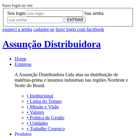
Fazer login no site
Seu login
Sua senha
ENTRAR
esqueci a senha
cadastre-se
fazer login com facebook
Assunção Distribuidora
Home
Empresa
A Assunção Distribuidora Ltda atua na distribuição de
matérias-prima e insumos industriais nas regiões Nordeste e
Norte do Brasil.
•
Institucional
•
Linha do Tempo
•
Missão e Visão
•
Valores
•
Politica de Gestão
•
Unidades
•
Trabalhe Conosco
Produtos