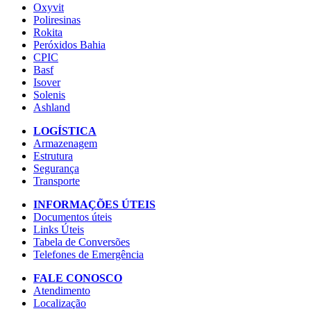
Oxyvit
Poliresinas
Rokita
Peróxidos Bahia
CPIC
Basf
Isover
Solenis
Ashland
LOGÍSTICA
Armazenagem
Estrutura
Segurança
Transporte
INFORMAÇÕES ÚTEIS
Documentos úteis
Links Úteis
Tabela de Conversões
Telefones de Emergência
FALE CONOSCO
Atendimento
Localização