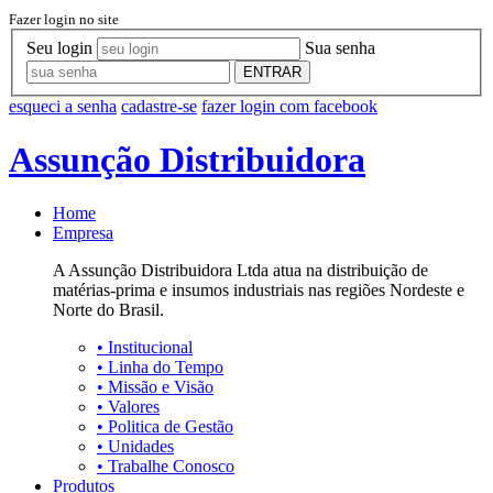
Fazer login no site
Seu login
Sua senha
ENTRAR
esqueci a senha
cadastre-se
fazer login com facebook
Assunção Distribuidora
Home
Empresa
A Assunção Distribuidora Ltda atua na distribuição de
matérias-prima e insumos industriais nas regiões Nordeste e
Norte do Brasil.
•
Institucional
•
Linha do Tempo
•
Missão e Visão
•
Valores
•
Politica de Gestão
•
Unidades
•
Trabalhe Conosco
Produtos