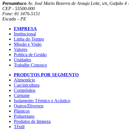
Pernambuco
Av. José Mario Bezerra de Araujo Leite, s/n, Galpão 4 -
CEP - 55500-000
Fone: 81 3476-5151
Escada – PE
EMPRESA
Institucional
Linha do Tempo
Missão e Visão
Valores
Politica de Gestão
Unidades
Trabalhe Conosco
PRODUTOS POR SEGMENTO
Alimentício
Carcinicultura
Compósitos
Curtume
Isolamento Térmico e Acústico
Outros/Diversos
Plásticos
Poliuretano
Produtos de limpeza
Têxtil