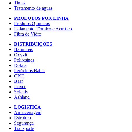
Tintas
Tratamento de águas
PRODUTOS POR LINHA
Produtos Químicos
Isolamento Térmico e Acústico
Fibra de Vidro
DISTRIBUÍÇÕES
Bauminas
Oxyvit
Poliresinas
Rokita
Peróxidos Bahia
CPIC
Basf
Isover
Solenis
Ashland
LOGÍSTICA
Armazenagem
Estrutura
Segurança
Transporte