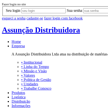
Fazer login no site
Seu login
Sua senha
esqueci a senha
cadastre-se
fazer login com facebook
Assunção Distribuidora
Home
Empresa
A Assunção Distribuidora Ltda atua na distribuição de matérias-
•
Institucional
•
Linha do Tempo
•
Missão e Visão
•
Valores
•
Politica de Gestão
•
Unidades
•
Trabalhe Conosco
Produtos
Logística
Distribuição
Informações