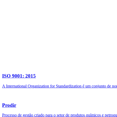
ISO 9001: 2015
A International Organization for Standardization é um conjunto de n
Prodir
Processo de gestão criado para o setor de produtos químicos e petroq