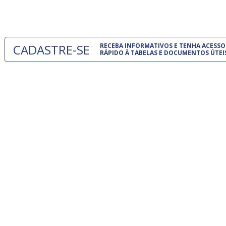
 e
um modelo
o
CADASTRE-SE
RECEBA INFORMATIVOS E TENHA ACESSO
RÁPIDO À TABELAS E DOCUMENTOS ÚTEI