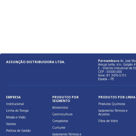
Pernambuco
Av. José Ma
ASSUNÇÃO DISTRIBUIDORA LTDA.
Araujo Leite, s/n, Galpão 4 
E - Distrito Industrial de E
CEP - 55500-000
Fone: 81 3476-5151
Escada – PE
EMPRESA
PRODUTOS POR
PRODUTOS POR LINHA
SEGMENTO
Institucional
Produtos Químicos
Alimentício
Linha do Tempo
Isolamento Térmico e
Carcinicultura
Acústico
Missão e Visão
Compósitos
Fibra de Vidro
Valores
Curtume
Politica de Gestão
Isolamento Térmico e