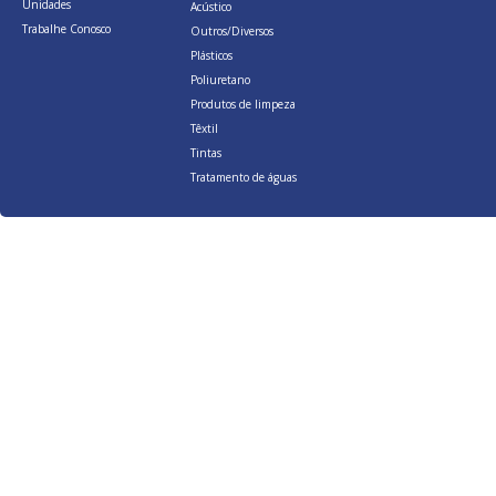
Unidades
Acústico
Trabalhe Conosco
Outros/Diversos
Plásticos
Poliuretano
Produtos de limpeza
Têxtil
Tintas
Tratamento de águas