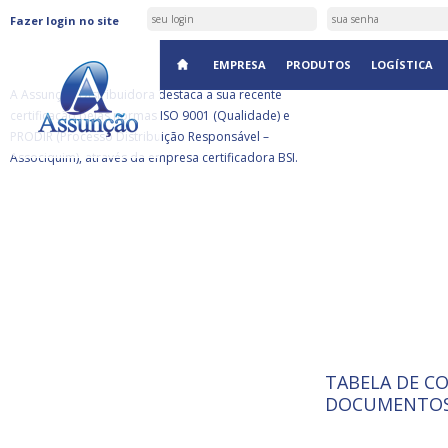
ASSUNÇÃO DISTRIBUIDORA É
Fazer login no site
CERTIFICADA PELA BSI
EMPRESA
PRODUTOS
LOGÍSTICA
A Assunção Distribuidora destaca a sua recente
certificação pelas normas ISO 9001 (Qualidade) e
PRODIR (Processo Distribuição Responsável –
Associquim), através da empresa certificadora BSI.
TABELA DE C
ISO 9001:
da
A Internat
DOCUMENTOS
Standardiz
normas té