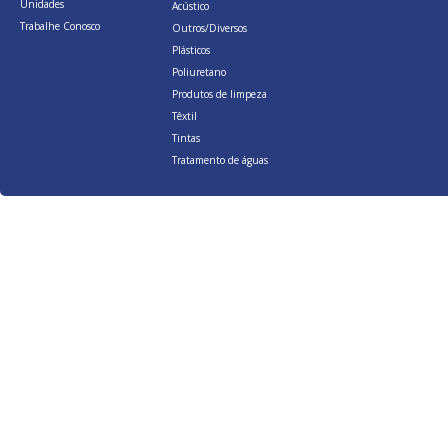
Unidades
Acústico
Trabalhe Conosco
Outros/Diversos
Plásticos
Poliuretano
Produtos de limpeza
Têxtil
Tintas
Tratamento de águas