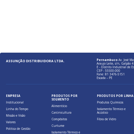
Pernambuco
Av. José Ma
ASSUNÇÃO DISTRIBUIDORA LTDA.
Araujo Leite, s/n, Galpão 4 
E - Distrito Industrial de E
CEP - 55500-000
Fone: 81 3476-5151
Escada – PE
EMPRESA
PRODUTOS POR
PRODUTOS POR LINHA
SEGMENTO
Institucional
Produtos Químicos
Alimentício
Linha do Tempo
Isolamento Térmico e
Carcinicultura
Acústico
Missão e Visão
Compósitos
Fibra de Vidro
Valores
Curtume
Politica de Gestão
Isolamento Térmico e