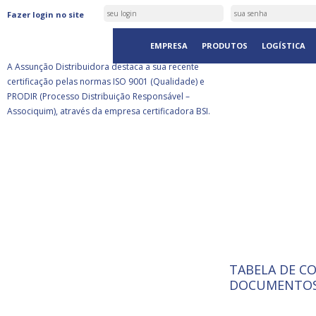
ASSUNÇÃO DISTRIBUIDORA É
Fazer login no site
CERTIFICADA PELA BSI
EMPRESA
PRODUTOS
LOGÍSTICA
A Assunção Distribuidora destaca a sua recente
certificação pelas normas ISO 9001 (Qualidade) e
PRODIR (Processo Distribuição Responsável –
Associquim), através da empresa certificadora BSI.
TABELA DE C
ISO 9001:
A Internat
DOCUMENTOS
Standardiz
normas té