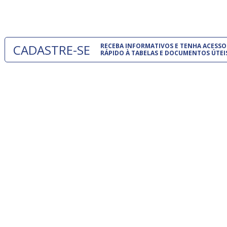
um modelo
CADASTRE-SE
RECEBA INFORMATIVOS E TENHA ACESSO
RÁPIDO À TABELAS E DOCUMENTOS ÚTEI