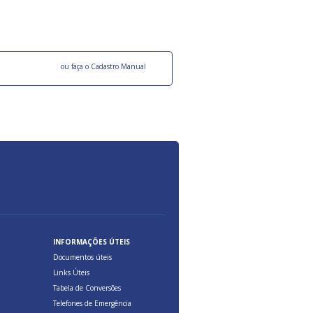
ocesso Distribuição Responsável).
Aduana Brasileira, relacionados à maior agil
previsibilidade das cargas nos fluxos do co
internacional.
o facebook
ou faça o Cadastro Manual
INFORMAÇÕES ÚTEIS
Documentos úteis
Links Úteis
Tabela de Conversões
Telefones de Emergência