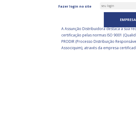
ASSUNÇÃO DISTRIBUIDORA 
Fazer login no site
CERTIFICADA PELA BSI
EMPRESA
A Assunção Distribuidora destaca a sua re
certificação pelas normas ISO 9001 (Qualid
PRODIR (Processo Distribuição Responsáve
Associquim), através da empresa certificad