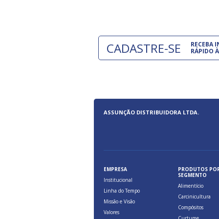
CADASTRE-SE
RECEBA 
RÁPIDO À
ASSUNÇÃO DISTRIBUIDORA LTDA.
EMPRESA
PRODUTOS PO
SEGMENTO
Institucional
Alimentício
Linha do Tempo
Carcinicultura
Missão e Visão
Compósitos
Valores
Curtume