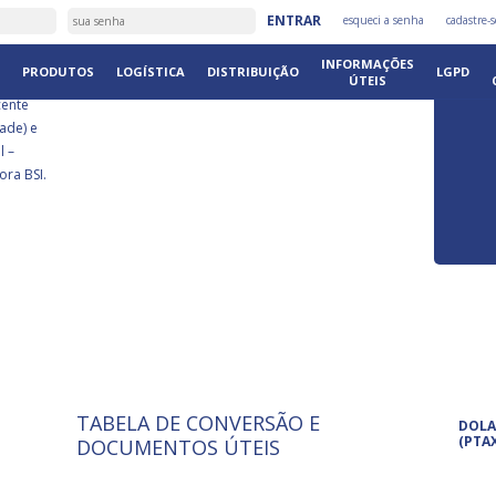
É
ENTRAR
esqueci a senha
cadastre-s
DISTRIB
INFORMAÇÕES
PRODUTOS
LOGÍSTICA
DISTRIBUIÇÃO
LGPD
ÚTEIS
cente
ade) e
l –
ora BSI.
TABELA DE CONVERSÃO E
ISO 9001: 2015
Pro
DOLA
A International Organization for
Pro
(PTA
DOCUMENTOS ÚTEIS
Standardization é um conjunto de
set
normas técnicas que estabelecem
pet