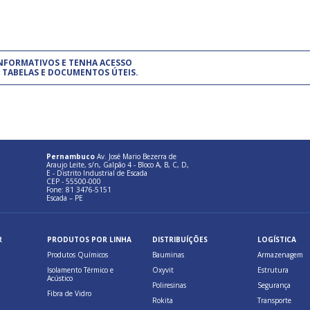
um modelo de gestão da qualidade.
(Pr
INFORMATIVOS E TENHA ACESSO
cadastre-se usando a conta d
 TABELAS E DOCUMENTOS ÚTEIS.
Pernambuco
Av. José Mario Bezerra de
Araujo Leite, s/n, Galpão 4 - Bloco A, B, C, D,
E - Distrito Industrial de Escada
CEP - 55500-000
Fone: 81 3476-5151
Escada – PE
R
PRODUTOS POR LINHA
DISTRIBUÍÇÕES
LOGÍSTICA
Produtos Químicos
Bauminas
Armazenagem
Isolamento Térmico e
Oxyvit
Estrutura
Acústico
Poliresinas
Segurança
Fibra de Vidro
Rokita
Transporte