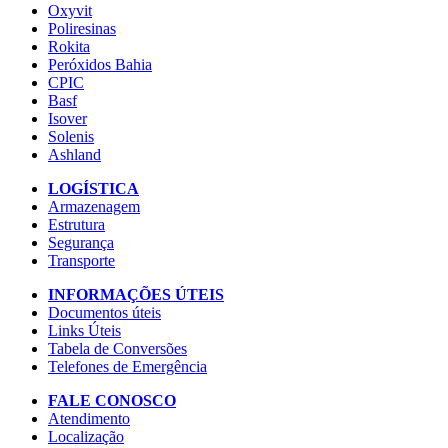
Oxyvit
Poliresinas
Rokita
Peróxidos Bahia
CPIC
Basf
Isover
Solenis
Ashland
LOGÍSTICA
Armazenagem
Estrutura
Segurança
Transporte
INFORMAÇÕES ÚTEIS
Documentos úteis
Links Úteis
Tabela de Conversões
Telefones de Emergência
FALE CONOSCO
Atendimento
Localização