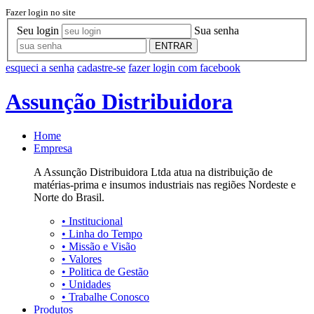
Fazer login no site
Seu login
Sua senha
ENTRAR
esqueci a senha
cadastre-se
fazer login com facebook
Assunção Distribuidora
Home
Empresa
A Assunção Distribuidora Ltda atua na distribuição de
matérias-prima e insumos industriais nas regiões Nordeste e
Norte do Brasil.
•
Institucional
•
Linha do Tempo
•
Missão e Visão
•
Valores
•
Politica de Gestão
•
Unidades
•
Trabalhe Conosco
Produtos