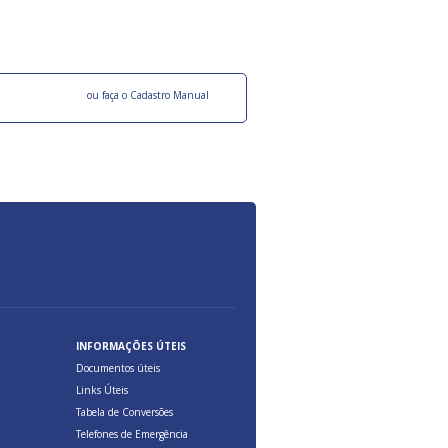
ocesso Distribuição Responsável).
Aduana Brasileira, relacionados à maior agil
previsibilidade das cargas nos fluxos do co
internacional.
o facebook
ou faça o Cadastro Manual
INFORMAÇÕES ÚTEIS
Documentos úteis
Links Úteis
Tabela de Conversões
Telefones de Emergência