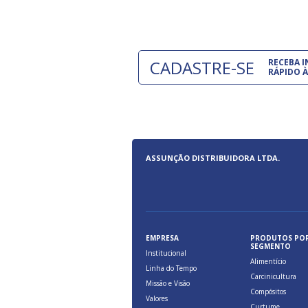
CADASTRE-SE
RECEBA 
RÁPIDO À
ASSUNÇÃO DISTRIBUIDORA LTDA.
EMPRESA
PRODUTOS PO
SEGMENTO
Institucional
Alimentício
Linha do Tempo
Carcinicultura
Missão e Visão
Compósitos
Valores
Curtume