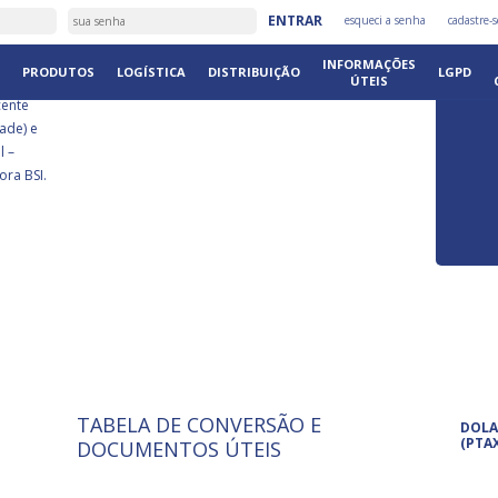
É
ENTRAR
esqueci a senha
cadastre-s
DISTRIB
INFORMAÇÕES
PRODUTOS
LOGÍSTICA
DISTRIBUIÇÃO
LGPD
ÚTEIS
cente
ade) e
l –
ora BSI.
TABELA DE CONVERSÃO E
ISO 9001: 2015
Pro
DOLA
A International Organization for
Pro
(PTA
DOCUMENTOS ÚTEIS
Standardization é um conjunto de
set
normas técnicas que estabelecem
pet