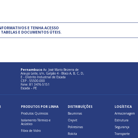
um modelo de gestão da qualidade.
(Pr
INFORMATIVOS E TENHA ACESSO
cadastre-se usando a conta d
 TABELAS E DOCUMENTOS ÚTEIS.
Pernambuco
Av. José Mario Bezerra de
Araujo Leite, s/n, Galpão 4 - Bloco A, B, C, D,
E - Distrito Industrial de Escada
CEP - 55500-000
Fone: 81 3476-5151
Escada – PE
R
PRODUTOS POR LINHA
DISTRIBUÍÇÕES
LOGÍSTICA
Produtos Químicos
Bauminas
Armazenagem
Isolamento Térmico e
Oxyvit
Estrutura
Acústico
Poliresinas
Segurança
Fibra de Vidro
Rokita
Transporte