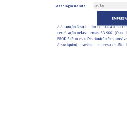
ASSUNÇÃO DISTRIBUIDORA 
Fazer login no site
CERTIFICADA PELA BSI
EMPRESA
A Assunção Distribuidora destaca a sua re
certificação pelas normas ISO 9001 (Qualid
PRODIR (Processo Distribuição Responsáve
Associquim), através da empresa certificad