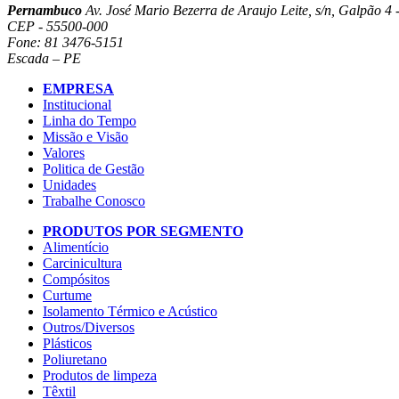
Pernambuco
Av. José Mario Bezerra de Araujo Leite, s/n, Galpão 4 -
CEP - 55500-000
Fone: 81 3476-5151
Escada – PE
EMPRESA
Institucional
Linha do Tempo
Missão e Visão
Valores
Politica de Gestão
Unidades
Trabalhe Conosco
PRODUTOS POR SEGMENTO
Alimentício
Carcinicultura
Compósitos
Curtume
Isolamento Térmico e Acústico
Outros/Diversos
Plásticos
Poliuretano
Produtos de limpeza
Têxtil