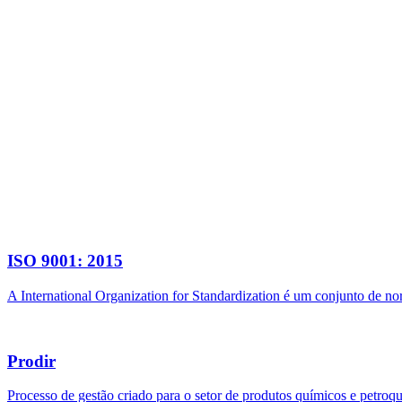
ISO 9001: 2015
A International Organization for Standardization é um conjunto de n
Prodir
Processo de gestão criado para o setor de produtos químicos e petroq