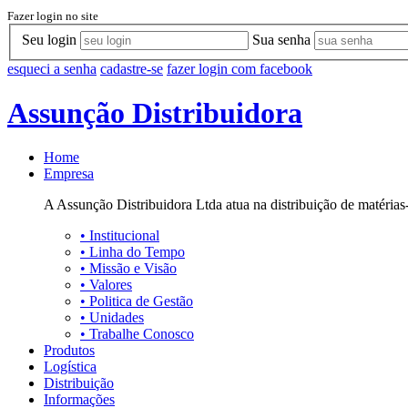
Fazer login no site
Seu login
Sua senha
esqueci a senha
cadastre-se
fazer login com facebook
Assunção Distribuidora
Home
Empresa
A Assunção Distribuidora Ltda atua na distribuição de matérias-
•
Institucional
•
Linha do Tempo
•
Missão e Visão
•
Valores
•
Politica de Gestão
•
Unidades
•
Trabalhe Conosco
Produtos
Logística
Distribuição
Informações