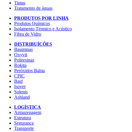
Tintas
Tratamento de águas
PRODUTOS POR LINHA
Produtos Químicos
Isolamento Térmico e Acústico
Fibra de Vidro
DISTRIBUÍÇÕES
Bauminas
Oxyvit
Poliresinas
Rokita
Peróxidos Bahia
CPIC
Basf
Isover
Solenis
Ashland
LOGÍSTICA
Armazenagem
Estrutura
Segurança
Transporte