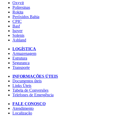
Oxyvit
Poliresinas
Rokita
Peróxidos Bahia
CPIC
Basf
Isover
Solenis
Ashland
LOGÍSTICA
Armazenagem
Estrutura
Segurança
Transporte
INFORMAÇÕES ÚTEIS
Documentos úteis
Links Úteis
Tabela de Conversões
Telefones de Emergência
FALE CONOSCO
Atendimento
Localização