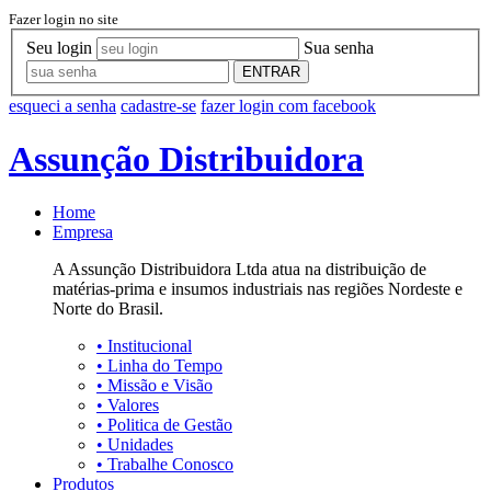
Fazer login no site
Seu login
Sua senha
ENTRAR
esqueci a senha
cadastre-se
fazer login com facebook
Assunção Distribuidora
Home
Empresa
A Assunção Distribuidora Ltda atua na distribuição de
matérias-prima e insumos industriais nas regiões Nordeste e
Norte do Brasil.
•
Institucional
•
Linha do Tempo
•
Missão e Visão
•
Valores
•
Politica de Gestão
•
Unidades
•
Trabalhe Conosco
Produtos