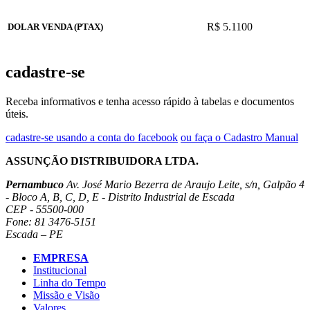
R$ 5.1100
DOLAR VENDA (PTAX)
cadastre-se
Receba informativos e tenha acesso rápido à tabelas e documentos
úteis.
cadastre-se usando a conta do facebook
ou faça o Cadastro Manual
ASSUNÇÃO DISTRIBUIDORA LTDA.
Pernambuco
Av. José Mario Bezerra de Araujo Leite, s/n, Galpão 4
- Bloco A, B, C, D, E - Distrito Industrial de Escada
CEP - 55500-000
Fone: 81 3476-5151
Escada – PE
EMPRESA
Institucional
Linha do Tempo
Missão e Visão
Valores