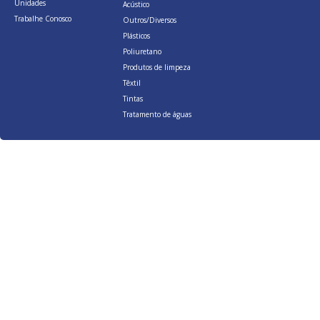
Unidades
Acústico
Trabalhe Conosco
Outros/Diversos
Plásticos
Poliuretano
Produtos de limpeza
Têxtil
Tintas
Tratamento de águas