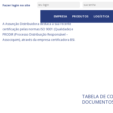
ASSUNÇÃO DISTRIBUIDORA É
Fazer login no site
CERTIFICADA PELA BSI
EMPRESA
PRODUTOS
LOGÍSTICA
A Assunção Distribuidora destaca a sua recente
certificação pelas normas ISO 9001 (Qualidade) e
PRODIR (Processo Distribuição Responsável –
Associquim), através da empresa certificadora BSI.
TABELA DE C
ISO 9001:
A Internat
DOCUMENTOS
Standardiz
normas té