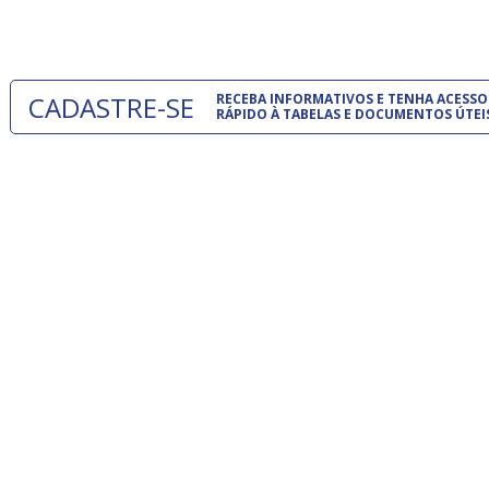
um modelo
CADASTRE-SE
RECEBA INFORMATIVOS E TENHA ACESSO
RÁPIDO À TABELAS E DOCUMENTOS ÚTEI