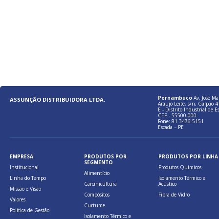
Pernambuco
Av. José Ma
ASSUNÇÃO DISTRIBUIDORA LTDA.
Araujo Leite, s/n, Galpão 4 
E - Distrito Industrial de E
CEP - 55500-000
Fone: 81 3476-5151
Escada – PE
EMPRESA
PRODUTOS POR
PRODUTOS POR LINHA
SEGMENTO
Institucional
Produtos Químicos
Alimentício
Linha do Tempo
Isolamento Térmico e
Carcinicultura
Acústico
Missão e Visão
Compósitos
Fibra de Vidro
Valores
Curtume
Politica de Gestão
Isolamento Térmico e