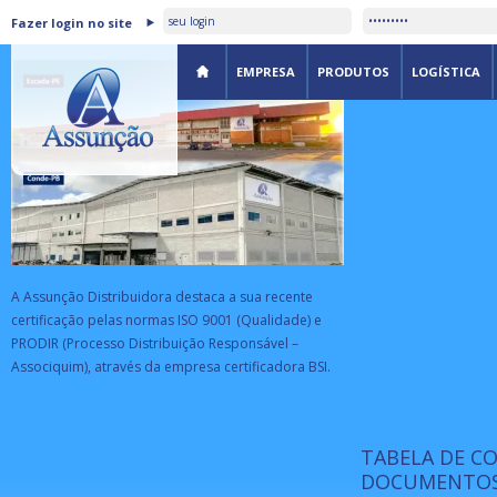
ASSUNÇÃO DISTRIBUIDORA É
Fazer login no site
CERTIFICADA PELA BSI
EMPRESA
PRODUTOS
LOGÍSTICA
A Assunção Distribuidora destaca a sua recente
certificação pelas normas ISO 9001 (Qualidade) e
PRODIR (Processo Distribuição Responsável –
Associquim), através da empresa certificadora BSI.
TABELA DE C
ISO 9001:
da
A Internat
DOCUMENTOS
Standardiz