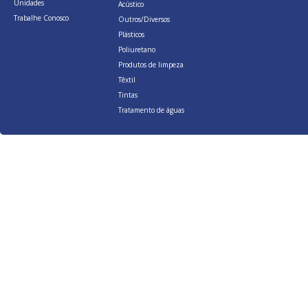
Unidades
Acústico
Trabalhe Conosco
Outros/Diversos
Plásticos
Poliuretano
Produtos de limpeza
Têxtil
Tintas
Tratamento de águas