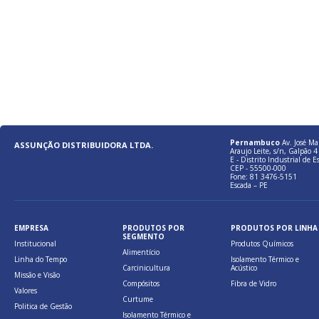
Pernambuco
Av. José Ma
ASSUNÇÃO DISTRIBUIDORA LTDA.
Araujo Leite, s/n, Galpão 4 
E - Distrito Industrial de E
CEP - 55500-000
Fone: 81 3476-5151
Escada – PE
EMPRESA
PRODUTOS POR
PRODUTOS POR LINHA
SEGMENTO
Institucional
Produtos Químicos
Alimentício
Linha do Tempo
Isolamento Térmico e
Carcinicultura
Acústico
Missão e Visão
Compósitos
Fibra de Vidro
Valores
Curtume
Politica de Gestão
Isolamento Térmico e