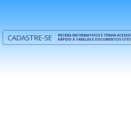
normas té
 e
um modelo
o
CADASTRE-SE
RECEBA INFORMATIVOS E TENHA ACESSO
RÁPIDO À TABELAS E DOCUMENTOS ÚTEI