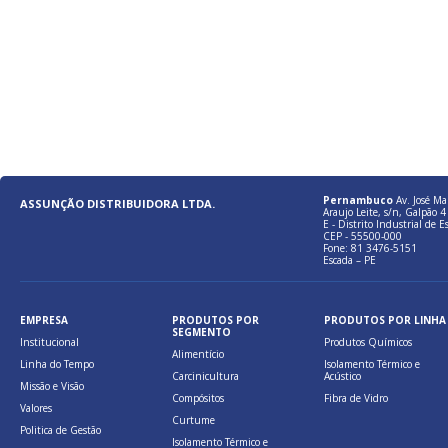
Pernambuco
Av. José Ma
ASSUNÇÃO DISTRIBUIDORA LTDA.
Araujo Leite, s/n, Galpão 4 
E - Distrito Industrial de E
CEP - 55500-000
Fone: 81 3476-5151
Escada – PE
EMPRESA
PRODUTOS POR
PRODUTOS POR LINHA
SEGMENTO
Institucional
Produtos Químicos
Alimentício
Linha do Tempo
Isolamento Térmico e
Carcinicultura
Acústico
Missão e Visão
Compósitos
Fibra de Vidro
Valores
Curtume
Politica de Gestão
Isolamento Térmico e