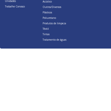
Unidades
Acústico
Trabalhe Conosco
Outros/Diversos
Plásticos
Poliuretano
Produtos de limpeza
Têxtil
Tintas
Tratamento de águas