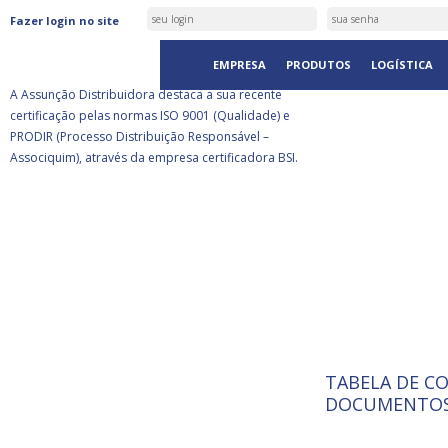
ASSUNÇÃO DISTRIBUIDORA É
Fazer login no site
CERTIFICADA PELA BSI
EMPRESA
PRODUTOS
LOGÍSTICA
A Assunção Distribuidora destaca a sua recente
certificação pelas normas ISO 9001 (Qualidade) e
PRODIR (Processo Distribuição Responsável –
Associquim), através da empresa certificadora BSI.
TABELA DE C
ISO 9001:
A Internat
DOCUMENTOS
Standardiz
normas té