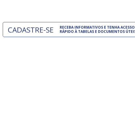
um modelo
CADASTRE-SE
RECEBA INFORMATIVOS E TENHA ACESSO
RÁPIDO À TABELAS E DOCUMENTOS ÚTEI