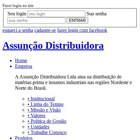
Fazer login no site
Seu login
Sua senha
ENTRAR
esqueci a senha
cadastre-se
fazer login com facebook
Assunção Distribuidora
Home
Empresa
A Assunção Distribuidora Ltda atua na distribuição de
matérias-prima e insumos industriais nas regiões Nordeste e
Norte do Brasil.
•
Institucional
•
Linha do Tempo
•
Missão e Visão
•
Valores
•
Politica de Gestão
•
Unidades
•
Trabalhe Conosco
Produtos