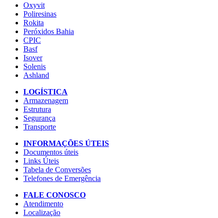
Oxyvit
Poliresinas
Rokita
Peróxidos Bahia
CPIC
Basf
Isover
Solenis
Ashland
LOGÍSTICA
Armazenagem
Estrutura
Segurança
Transporte
INFORMAÇÕES ÚTEIS
Documentos úteis
Links Úteis
Tabela de Conversões
Telefones de Emergência
FALE CONOSCO
Atendimento
Localização