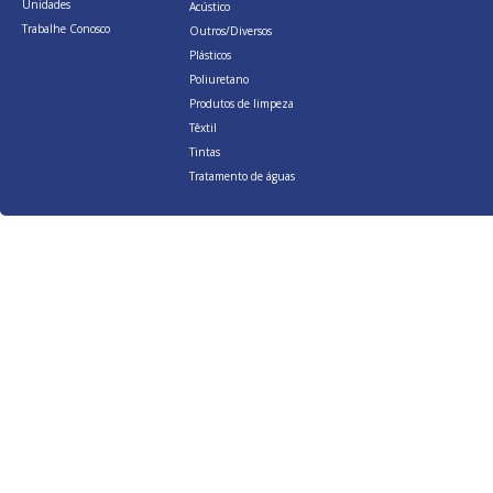
Unidades
Acústico
Trabalhe Conosco
Outros/Diversos
Plásticos
Poliuretano
Produtos de limpeza
Têxtil
Tintas
Tratamento de águas