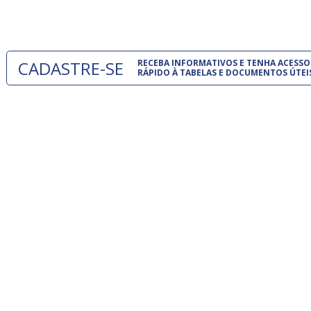
um modelo
CADASTRE-SE
RECEBA INFORMATIVOS E TENHA ACESSO
RÁPIDO À TABELAS E DOCUMENTOS ÚTEI