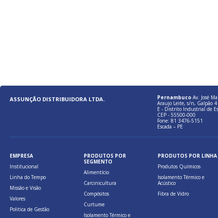
Pernambuco
Av. José Ma
ASSUNÇÃO DISTRIBUIDORA LTDA.
Araujo Leite, s/n, Galpão 4 
E - Distrito Industrial de E
CEP - 55500-000
Fone: 81 3476-5151
Escada – PE
EMPRESA
PRODUTOS POR
PRODUTOS POR LINHA
SEGMENTO
Institucional
Produtos Químicos
Alimentício
Linha do Tempo
Isolamento Térmico e
Carcinicultura
Acústico
Missão e Visão
Compósitos
Fibra de Vidro
Valores
Curtume
Politica de Gestão
Isolamento Térmico e