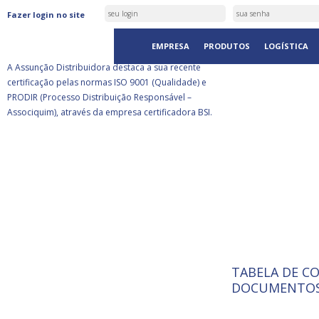
ASSUNÇÃO DISTRIBUIDORA É
Fazer login no site
CERTIFICADA PELA BSI
EMPRESA
PRODUTOS
LOGÍSTICA
A Assunção Distribuidora destaca a sua recente
certificação pelas normas ISO 9001 (Qualidade) e
PRODIR (Processo Distribuição Responsável –
Associquim), através da empresa certificadora BSI.
TABELA DE C
ISO 9001:
A Internat
DOCUMENTOS
Standardiz
normas té