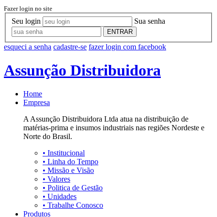
Fazer login no site
Seu login
Sua senha
ENTRAR
esqueci a senha
cadastre-se
fazer login com facebook
Assunção Distribuidora
Home
Empresa
A Assunção Distribuidora Ltda atua na distribuição de
matérias-prima e insumos industriais nas regiões Nordeste e
Norte do Brasil.
•
Institucional
•
Linha do Tempo
•
Missão e Visão
•
Valores
•
Politica de Gestão
•
Unidades
•
Trabalhe Conosco
Produtos