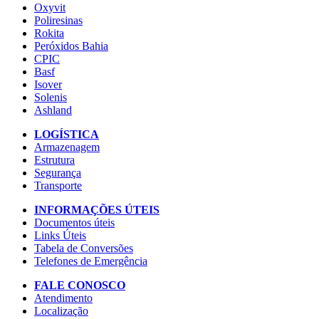
Oxyvit
Poliresinas
Rokita
Peróxidos Bahia
CPIC
Basf
Isover
Solenis
Ashland
LOGÍSTICA
Armazenagem
Estrutura
Segurança
Transporte
INFORMAÇÕES ÚTEIS
Documentos úteis
Links Úteis
Tabela de Conversões
Telefones de Emergência
FALE CONOSCO
Atendimento
Localização