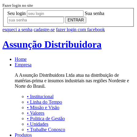
Fazer login no site
Seu login
Sua senha
ENTRAR
esqueci a senha
cadastre-se
fazer login com facebook
Assunção Distribuidora
Home
Empresa
A Assunção Distribuidora Ltda atua na distribuição de
matérias-prima e insumos industriais nas regiões Nordeste e
Norte do Brasil.
•
Institucional
•
Linha do Tempo
•
Missão e Visão
•
Valores
•
Politica de Gestão
•
Unidades
•
Trabalhe Conosco
Produtos