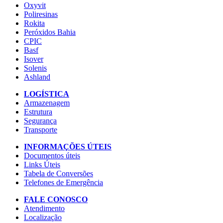
Oxyvit
Poliresinas
Rokita
Peróxidos Bahia
CPIC
Basf
Isover
Solenis
Ashland
LOGÍSTICA
Armazenagem
Estrutura
Segurança
Transporte
INFORMAÇÕES ÚTEIS
Documentos úteis
Links Úteis
Tabela de Conversões
Telefones de Emergência
FALE CONOSCO
Atendimento
Localização