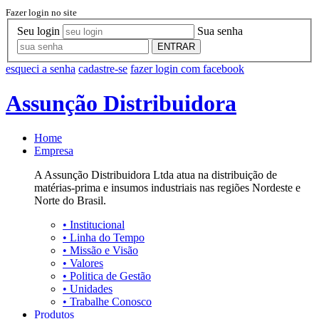
Fazer login no site
Seu login
Sua senha
ENTRAR
esqueci a senha
cadastre-se
fazer login com facebook
Assunção Distribuidora
Home
Empresa
A Assunção Distribuidora Ltda atua na distribuição de
matérias-prima e insumos industriais nas regiões Nordeste e
Norte do Brasil.
•
Institucional
•
Linha do Tempo
•
Missão e Visão
•
Valores
•
Politica de Gestão
•
Unidades
•
Trabalhe Conosco
Produtos