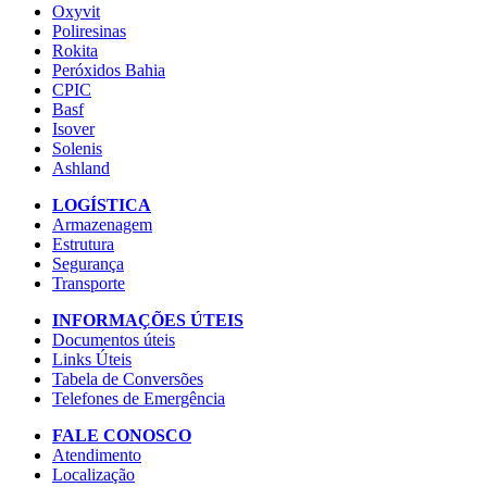
Oxyvit
Poliresinas
Rokita
Peróxidos Bahia
CPIC
Basf
Isover
Solenis
Ashland
LOGÍSTICA
Armazenagem
Estrutura
Segurança
Transporte
INFORMAÇÕES ÚTEIS
Documentos úteis
Links Úteis
Tabela de Conversões
Telefones de Emergência
FALE CONOSCO
Atendimento
Localização