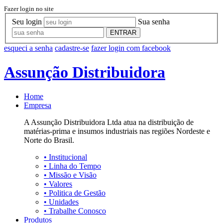
Fazer login no site
Seu login
Sua senha
ENTRAR
esqueci a senha
cadastre-se
fazer login com facebook
Assunção Distribuidora
Home
Empresa
A Assunção Distribuidora Ltda atua na distribuição de
matérias-prima e insumos industriais nas regiões Nordeste e
Norte do Brasil.
•
Institucional
•
Linha do Tempo
•
Missão e Visão
•
Valores
•
Politica de Gestão
•
Unidades
•
Trabalhe Conosco
Produtos