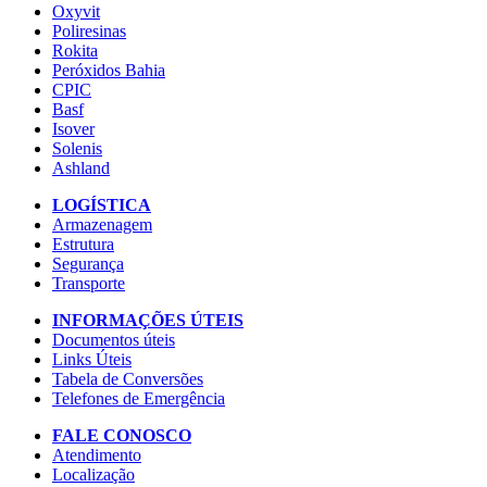
Oxyvit
Poliresinas
Rokita
Peróxidos Bahia
CPIC
Basf
Isover
Solenis
Ashland
LOGÍSTICA
Armazenagem
Estrutura
Segurança
Transporte
INFORMAÇÕES ÚTEIS
Documentos úteis
Links Úteis
Tabela de Conversões
Telefones de Emergência
FALE CONOSCO
Atendimento
Localização