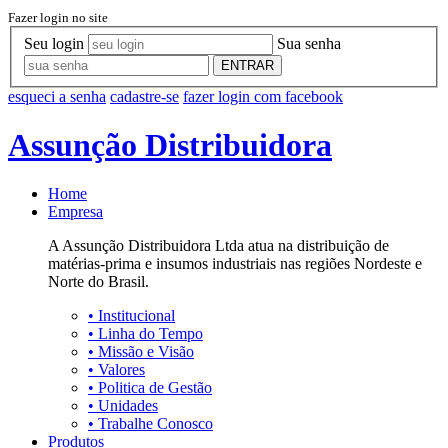
Fazer login no site
Seu login
Sua senha
ENTRAR
esqueci a senha
cadastre-se
fazer login com facebook
Assunção Distribuidora
Home
Empresa
A Assunção Distribuidora Ltda atua na distribuição de
matérias-prima e insumos industriais nas regiões Nordeste e
Norte do Brasil.
•
Institucional
•
Linha do Tempo
•
Missão e Visão
•
Valores
•
Politica de Gestão
•
Unidades
•
Trabalhe Conosco
Produtos