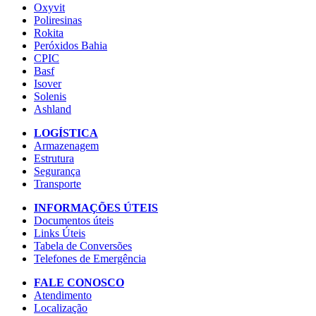
Oxyvit
Poliresinas
Rokita
Peróxidos Bahia
CPIC
Basf
Isover
Solenis
Ashland
LOGÍSTICA
Armazenagem
Estrutura
Segurança
Transporte
INFORMAÇÕES ÚTEIS
Documentos úteis
Links Úteis
Tabela de Conversões
Telefones de Emergência
FALE CONOSCO
Atendimento
Localização