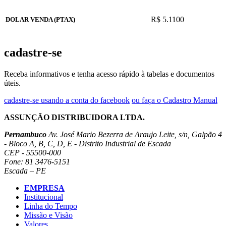
R$ 5.1100
DOLAR VENDA (PTAX)
cadastre-se
Receba informativos e tenha acesso rápido à tabelas e documentos
úteis.
cadastre-se usando a conta do facebook
ou faça o Cadastro Manual
ASSUNÇÃO DISTRIBUIDORA LTDA.
Pernambuco
Av. José Mario Bezerra de Araujo Leite, s/n, Galpão 4
- Bloco A, B, C, D, E - Distrito Industrial de Escada
CEP - 55500-000
Fone: 81 3476-5151
Escada – PE
EMPRESA
Institucional
Linha do Tempo
Missão e Visão
Valores