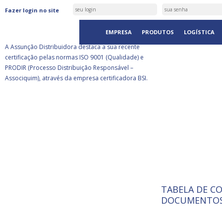
ASSUNÇÃO DISTRIBUIDORA É
Fazer login no site
CERTIFICADA PELA BSI
EMPRESA
PRODUTOS
LOGÍSTICA
A Assunção Distribuidora destaca a sua recente
certificação pelas normas ISO 9001 (Qualidade) e
PRODIR (Processo Distribuição Responsável –
Associquim), através da empresa certificadora BSI.
TABELA DE C
ISO 9001:
A Internat
DOCUMENTOS
Standardiz
normas té