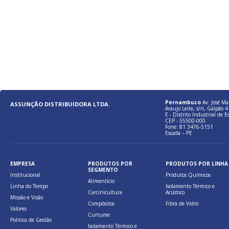
Pernambuco
Av. José Ma
ASSUNÇÃO DISTRIBUIDORA LTDA.
Araujo Leite, s/n, Galpão 4 
E - Distrito Industrial de E
CEP - 55500-000
Fone: 81 3476-5151
Escada – PE
EMPRESA
PRODUTOS POR
PRODUTOS POR LINHA
SEGMENTO
Institucional
Produtos Químicos
Alimentício
Linha do Tempo
Isolamento Térmico e
Carcinicultura
Acústico
Missão e Visão
Compósitos
Fibra de Vidro
Valores
Curtume
Politica de Gestão
Isolamento Térmico e