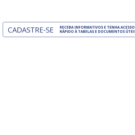
um modelo
CADASTRE-SE
RECEBA INFORMATIVOS E TENHA ACESSO
RÁPIDO À TABELAS E DOCUMENTOS ÚTEI