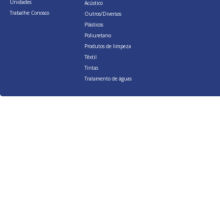
Unidades
Acústico
Trabalhe Conosco
Outros/Diversos
Plásticos
Poliuretano
Produtos de limpeza
Têxtil
Tintas
Tratamento de águas