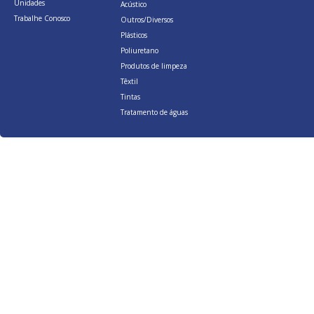
Unidades
Acústico
Trabalhe Conosco
Outros/Diversos
Plásticos
Poliuretano
Produtos de limpeza
Têxtil
Tintas
Tratamento de águas