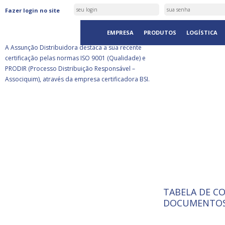
ASSUNÇÃO DISTRIBUIDORA É
Fazer login no site
CERTIFICADA PELA BSI
EMPRESA
PRODUTOS
LOGÍSTICA
A Assunção Distribuidora destaca a sua recente
certificação pelas normas ISO 9001 (Qualidade) e
PRODIR (Processo Distribuição Responsável –
Associquim), através da empresa certificadora BSI.
TABELA DE C
ISO 9001:
A Internat
DOCUMENTOS
Standardiz
normas té