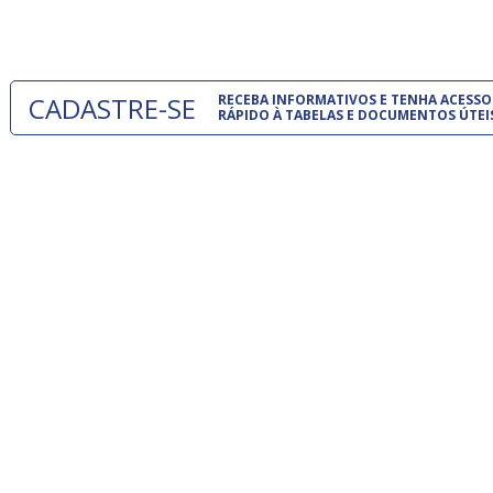
um modelo
CADASTRE-SE
RECEBA INFORMATIVOS E TENHA ACESSO
RÁPIDO À TABELAS E DOCUMENTOS ÚTEI