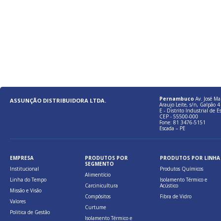
Pernambuco
Av. José Ma
ASSUNÇÃO DISTRIBUIDORA LTDA.
Araujo Leite, s/n, Galpão 4 
E - Distrito Industrial de E
CEP - 55500-000
Fone: 81 3476-5151
Escada – PE
EMPRESA
PRODUTOS POR
PRODUTOS POR LINHA
SEGMENTO
Institucional
Produtos Químicos
Alimentício
Linha do Tempo
Isolamento Térmico e
Carcinicultura
Acústico
Missão e Visão
Compósitos
Fibra de Vidro
Valores
Curtume
Politica de Gestão
Isolamento Térmico e