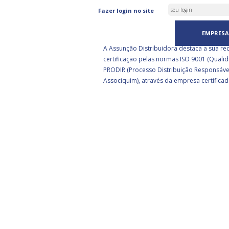
ASSUNÇÃO DISTRIBUIDORA 
Fazer login no site
CERTIFICADA PELA BSI
EMPRESA
A Assunção Distribuidora destaca a sua re
certificação pelas normas ISO 9001 (Qualid
PRODIR (Processo Distribuição Responsáve
Associquim), através da empresa certificad