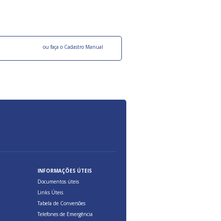
ocesso Distribuição Responsável).
Aduana Brasileira, relacionados à maior agil
previsibilidade das cargas nos fluxos do co
internacional.
o facebook
ou faça o Cadastro Manual
INFORMAÇÕES ÚTEIS
Documentos úteis
Links Úteis
Tabela de Conversões
Telefones de Emergência