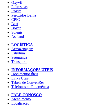
Oxyvit
Poliresinas
Rokita
Peróxidos Bahia
CPIC
Basf
Isover
Solenis
Ashland
LOGÍSTICA
Armazenagem
Estrutura
Segurança
Transporte
INFORMAÇÕES ÚTEIS
Documentos úteis
Links Úteis
Tabela de Conversões
Telefones de Emergência
FALE CONOSCO
Atendimento
Localização