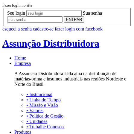
Fazer login no site
Seu login
Sua senha
ENTRAR
esqueci a senha
cadastre-se
fazer login com facebook
Assunção Distribuidora
Home
Empresa
A Assunção Distribuidora Ltda atua na distribuição de
matérias-prima e insumos industriais nas regiões Nordeste e
Norte do Brasil.
•
Institucional
•
Linha do Tempo
•
Missão e Visão
•
Valores
•
Politica de Gestão
•
Unidades
•
Trabalhe Conosco
Produtos