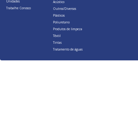
Unidades
Acústico
Trabalhe Conosco
Outros/Diversos
Plásticos
Poliuretano
Produtos de limpeza
Têxtil
Tintas
Tratamento de águas