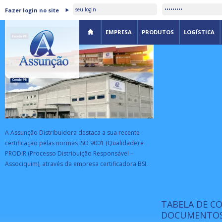
ASSUNÇÃO DISTRIBUIDORA É
Fazer login no site
CERTIFICADA PELA BSI
EMPRESA
PRODUTOS
LOGÍSTICA
A Assunção Distribuidora destaca a sua recente
certificação pelas normas ISO 9001 (Qualidade) e
PRODIR (Processo Distribuição Responsável –
Associquim), através da empresa certificadora BSI.
TABELA DE C
ISO 9001:
da
A Internat
DOCUMENTOS
Standardiz