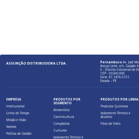
Pernambuco
Av. José Ma
ASSUNÇÃO DISTRIBUIDORA LTDA.
Araujo Leite, s/n, Galpão 4 
E - Distrito Industrial de E
CEP - 55500-000
Fone: 81 3476-5151
Escada – PE
EMPRESA
PRODUTOS POR
PRODUTOS POR LINHA
SEGMENTO
Institucional
Produtos Químicos
Alimentício
Linha do Tempo
Isolamento Térmico e
Carcinicultura
Acústico
Missão e Visão
Compósitos
Fibra de Vidro
Valores
Curtume
Politica de Gestão
Isolamento Térmico e