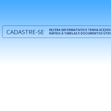
normas té
 e
um modelo
o
CADASTRE-SE
RECEBA INFORMATIVOS E TENHA ACESSO
RÁPIDO À TABELAS E DOCUMENTOS ÚTEI