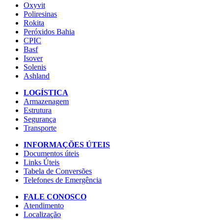
Oxyvit
Poliresinas
Rokita
Peróxidos Bahia
CPIC
Basf
Isover
Solenis
Ashland
LOGÍSTICA
Armazenagem
Estrutura
Segurança
Transporte
INFORMAÇÕES ÚTEIS
Documentos úteis
Links Úteis
Tabela de Conversões
Telefones de Emergência
FALE CONOSCO
Atendimento
Localização