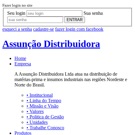
Fazer login no site
Seu login
Sua senha
ENTRAR
esqueci a senha
cadastre-se
fazer login com facebook
Assunção Distribuidora
Home
Empresa
A Assunção Distribuidora Ltda atua na distribuição de
matérias-prima e insumos industriais nas regiões Nordeste e
Norte do Brasil.
•
Institucional
•
Linha do Tempo
•
Missão e Visão
•
Valores
•
Politica de Gestão
•
Unidades
•
Trabalhe Conosco
Produtos