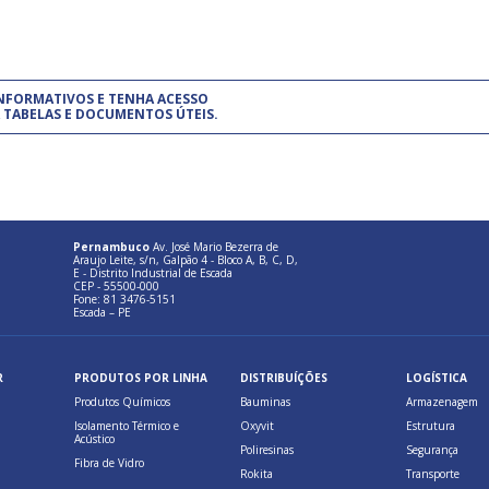
um modelo de gestão da qualidade.
(Pr
INFORMATIVOS E TENHA ACESSO
cadastre-se usando a conta d
 TABELAS E DOCUMENTOS ÚTEIS.
Pernambuco
Av. José Mario Bezerra de
Araujo Leite, s/n, Galpão 4 - Bloco A, B, C, D,
E - Distrito Industrial de Escada
CEP - 55500-000
Fone: 81 3476-5151
Escada – PE
R
PRODUTOS POR LINHA
DISTRIBUÍÇÕES
LOGÍSTICA
Produtos Químicos
Bauminas
Armazenagem
Isolamento Térmico e
Oxyvit
Estrutura
Acústico
Poliresinas
Segurança
Fibra de Vidro
Rokita
Transporte