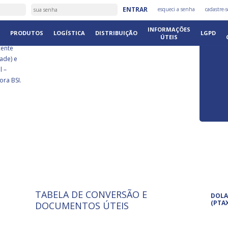
É
ENTRAR
esqueci a senha
cadastre-s
DISTRIB
INFORMAÇÕES
PRODUTOS
LOGÍSTICA
DISTRIBUIÇÃO
LGPD
ÚTEIS
cente
ade) e
l –
ora BSI.
TABELA DE CONVERSÃO E
ISO 9001: 2015
Pro
DOLA
A International Organization for
Pro
(PTA
DOCUMENTOS ÚTEIS
Standardization é um conjunto de
set
normas técnicas que estabelecem
pet