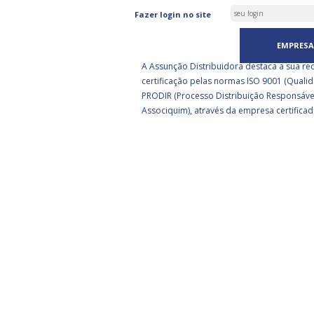
ASSUNÇÃO DISTRIBUIDORA 
Fazer login no site
CERTIFICADA PELA BSI
EMPRESA
A Assunção Distribuidora destaca a sua re
certificação pelas normas ISO 9001 (Qualid
PRODIR (Processo Distribuição Responsáve
Associquim), através da empresa certificad