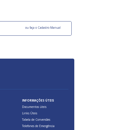
ocesso Distribuição Responsável).
Aduana Brasileira, relacionados à maior agil
previsibilidade das cargas nos fluxos do co
internacional.
o facebook
ou faça o Cadastro Manual
INFORMAÇÕES ÚTEIS
Documentos úteis
Links Úteis
Tabela de Conversões
Telefones de Emergência