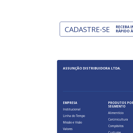
CADASTRE-SE
RECEBA 
RÁPIDO À
ASSUNÇÃO DISTRIBUIDORA LTDA.
EMPRESA
PRODUTOS PO
SEGMENTO
Institucional
Alimentício
Linha do Tempo
Carcinicultura
Missão e Visão
Compósitos
Valores
Curtume