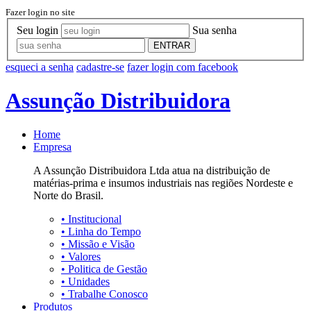
Fazer login no site
Seu login
Sua senha
ENTRAR
esqueci a senha
cadastre-se
fazer login com facebook
Assunção Distribuidora
Home
Empresa
A Assunção Distribuidora Ltda atua na distribuição de
matérias-prima e insumos industriais nas regiões Nordeste e
Norte do Brasil.
•
Institucional
•
Linha do Tempo
•
Missão e Visão
•
Valores
•
Politica de Gestão
•
Unidades
•
Trabalhe Conosco
Produtos