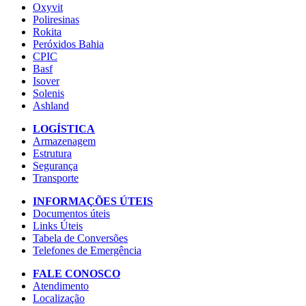
Oxyvit
Poliresinas
Rokita
Peróxidos Bahia
CPIC
Basf
Isover
Solenis
Ashland
LOGÍSTICA
Armazenagem
Estrutura
Segurança
Transporte
INFORMAÇÕES ÚTEIS
Documentos úteis
Links Úteis
Tabela de Conversões
Telefones de Emergência
FALE CONOSCO
Atendimento
Localização