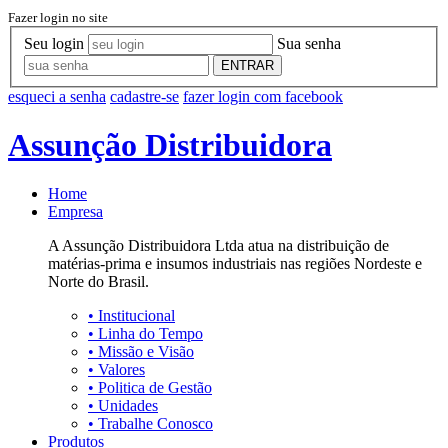
Fazer login no site
Seu login
Sua senha
ENTRAR
esqueci a senha
cadastre-se
fazer login com facebook
Assunção Distribuidora
Home
Empresa
A Assunção Distribuidora Ltda atua na distribuição de
matérias-prima e insumos industriais nas regiões Nordeste e
Norte do Brasil.
•
Institucional
•
Linha do Tempo
•
Missão e Visão
•
Valores
•
Politica de Gestão
•
Unidades
•
Trabalhe Conosco
Produtos