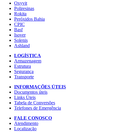
Oxyvit
Poliresinas
Rokita
Peróxidos Bahia
CPIC
Basf
Isover
Solenis
Ashland
LOGÍSTICA
Armazenagem
Estrutura
Segurança
Transporte
INFORMAÇÕES ÚTEIS
Documentos úteis
Links Úteis
Tabela de Conversões
Telefones de Emergência
FALE CONOSCO
Atendimento
Localização