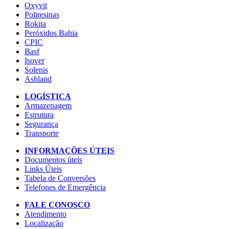
Oxyvit
Poliresinas
Rokita
Peróxidos Bahia
CPIC
Basf
Isover
Solenis
Ashland
LOGÍSTICA
Armazenagem
Estrutura
Segurança
Transporte
INFORMAÇÕES ÚTEIS
Documentos úteis
Links Úteis
Tabela de Conversões
Telefones de Emergência
FALE CONOSCO
Atendimento
Localização