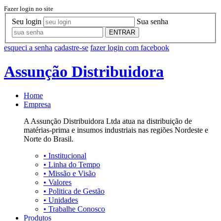
Fazer login no site
Seu login
Sua senha
ENTRAR
esqueci a senha
cadastre-se
fazer login com facebook
Assunção Distribuidora
Home
Empresa
A Assunção Distribuidora Ltda atua na distribuição de
matérias-prima e insumos industriais nas regiões Nordeste e
Norte do Brasil.
•
Institucional
•
Linha do Tempo
•
Missão e Visão
•
Valores
•
Politica de Gestão
•
Unidades
•
Trabalhe Conosco
Produtos