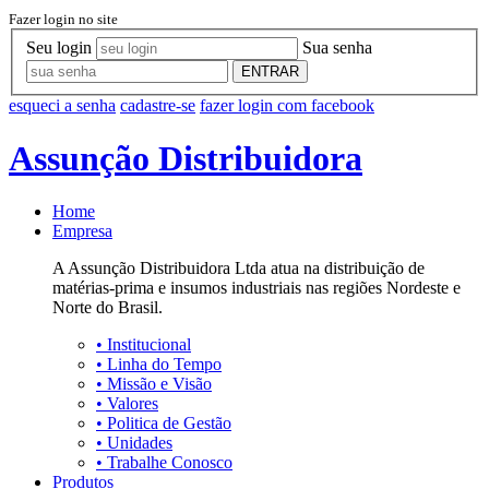
Fazer login no site
Seu login
Sua senha
ENTRAR
esqueci a senha
cadastre-se
fazer login com facebook
Assunção Distribuidora
Home
Empresa
A Assunção Distribuidora Ltda atua na distribuição de
matérias-prima e insumos industriais nas regiões Nordeste e
Norte do Brasil.
•
Institucional
•
Linha do Tempo
•
Missão e Visão
•
Valores
•
Politica de Gestão
•
Unidades
•
Trabalhe Conosco
Produtos