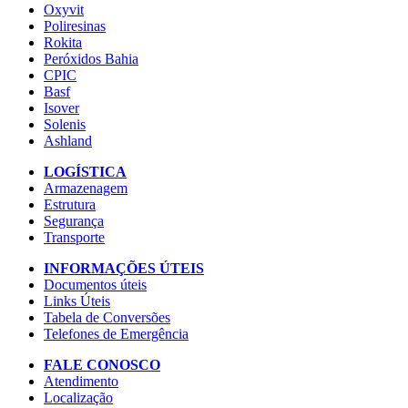
Oxyvit
Poliresinas
Rokita
Peróxidos Bahia
CPIC
Basf
Isover
Solenis
Ashland
LOGÍSTICA
Armazenagem
Estrutura
Segurança
Transporte
INFORMAÇÕES ÚTEIS
Documentos úteis
Links Úteis
Tabela de Conversões
Telefones de Emergência
FALE CONOSCO
Atendimento
Localização