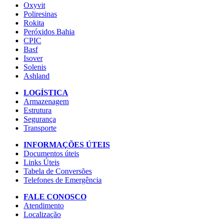
Oxyvit
Poliresinas
Rokita
Peróxidos Bahia
CPIC
Basf
Isover
Solenis
Ashland
LOGÍSTICA
Armazenagem
Estrutura
Segurança
Transporte
INFORMAÇÕES ÚTEIS
Documentos úteis
Links Úteis
Tabela de Conversões
Telefones de Emergência
FALE CONOSCO
Atendimento
Localização