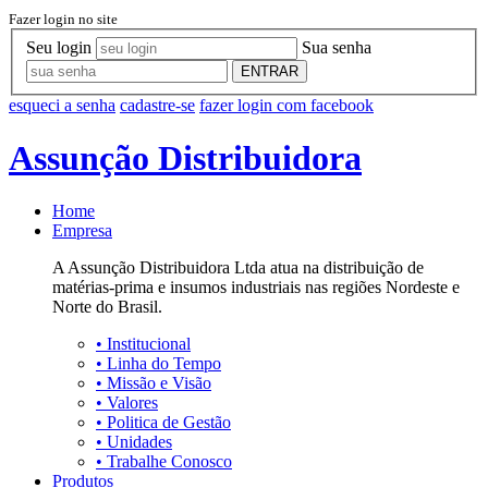
Fazer login no site
Seu login
Sua senha
ENTRAR
esqueci a senha
cadastre-se
fazer login com facebook
Assunção Distribuidora
Home
Empresa
A Assunção Distribuidora Ltda atua na distribuição de
matérias-prima e insumos industriais nas regiões Nordeste e
Norte do Brasil.
•
Institucional
•
Linha do Tempo
•
Missão e Visão
•
Valores
•
Politica de Gestão
•
Unidades
•
Trabalhe Conosco
Produtos