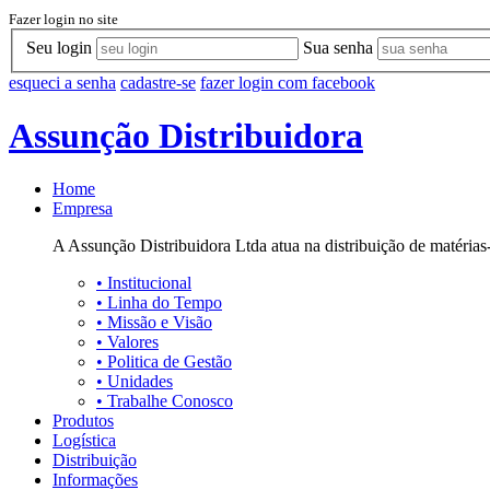
Fazer login no site
Seu login
Sua senha
esqueci a senha
cadastre-se
fazer login com facebook
Assunção Distribuidora
Home
Empresa
A Assunção Distribuidora Ltda atua na distribuição de matérias-
•
Institucional
•
Linha do Tempo
•
Missão e Visão
•
Valores
•
Politica de Gestão
•
Unidades
•
Trabalhe Conosco
Produtos
Logística
Distribuição
Informações