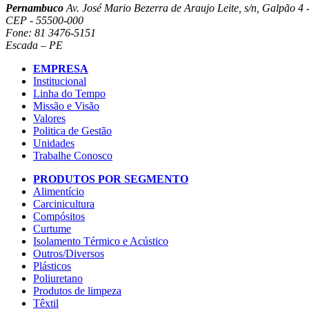
Pernambuco
Av. José Mario Bezerra de Araujo Leite, s/n, Galpão 4 -
CEP - 55500-000
Fone: 81 3476-5151
Escada – PE
EMPRESA
Institucional
Linha do Tempo
Missão e Visão
Valores
Politica de Gestão
Unidades
Trabalhe Conosco
PRODUTOS POR SEGMENTO
Alimentício
Carcinicultura
Compósitos
Curtume
Isolamento Térmico e Acústico
Outros/Diversos
Plásticos
Poliuretano
Produtos de limpeza
Têxtil