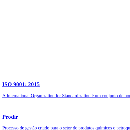
ISO 9001: 2015
A International Organization for Standardization é um conjunto de n
Prodir
Processo de gestão criado para o setor de produtos químicos e petroq