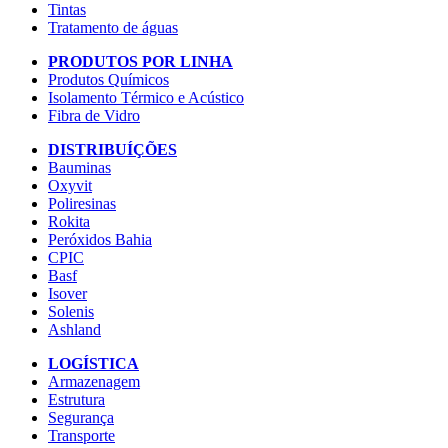
Tintas
Tratamento de águas
PRODUTOS POR LINHA
Produtos Químicos
Isolamento Térmico e Acústico
Fibra de Vidro
DISTRIBUÍÇÕES
Bauminas
Oxyvit
Poliresinas
Rokita
Peróxidos Bahia
CPIC
Basf
Isover
Solenis
Ashland
LOGÍSTICA
Armazenagem
Estrutura
Segurança
Transporte