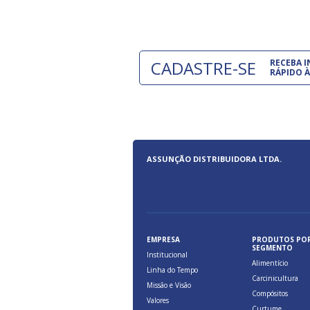
CADASTRE-SE
RECEBA 
RÁPIDO À
ASSUNÇÃO DISTRIBUIDORA LTDA.
EMPRESA
PRODUTOS PO
SEGMENTO
Institucional
Alimentício
Linha do Tempo
Carcinicultura
Missão e Visão
Compósitos
Valores
Curtume