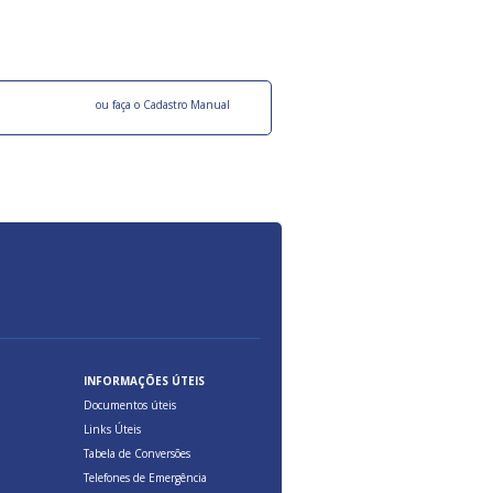
ocesso Distribuição Responsável).
Aduana Brasileira, relacionados à maior agil
previsibilidade das cargas nos fluxos do co
internacional.
o facebook
ou faça o Cadastro Manual
INFORMAÇÕES ÚTEIS
Documentos úteis
Links Úteis
Tabela de Conversões
Telefones de Emergência