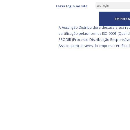
ASSUNÇÃO DISTRIBUIDORA 
Fazer login no site
CERTIFICADA PELA BSI
EMPRESA
A Assunção Distribuidora destaca a sua re
certificação pelas normas ISO 9001 (Qualid
PRODIR (Processo Distribuição Responsáve
Associquim), através da empresa certificad