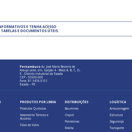
um modelo de gestão da qualidade.
(Pr
INFORMATIVOS E TENHA ACESSO
cadastre-se usando a conta d
 TABELAS E DOCUMENTOS ÚTEIS.
Pernambuco
Av. José Mario Bezerra de
Araujo Leite, s/n, Galpão 4 - Bloco A, B, C, D,
E - Distrito Industrial de Escada
CEP - 55500-000
Fone: 81 3476-5151
Escada – PE
R
PRODUTOS POR LINHA
DISTRIBUÍÇÕES
LOGÍSTICA
Produtos Químicos
Bauminas
Armazenagem
Isolamento Térmico e
Oxyvit
Estrutura
Acústico
Poliresinas
Segurança
Fibra de Vidro
Rokita
Transporte