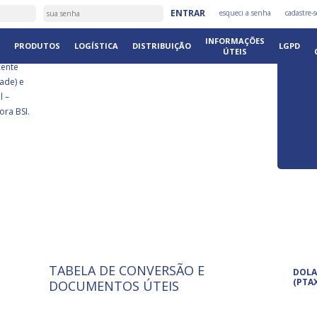
É
ENTRAR
esqueci a senha
cadastre-s
DISTRIB
INFORMAÇÕES
PRODUTOS
LOGÍSTICA
DISTRIBUIÇÃO
LGPD
ÚTEIS
cente
ade) e
l –
ora BSI.
TABELA DE CONVERSÃO E
ISO 9001: 2015
Pro
DOLA
A International Organization for
Pro
(PTA
DOCUMENTOS ÚTEIS
Standardization é um conjunto de
set
normas técnicas que estabelecem
pet