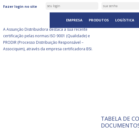
ASSUNÇÃO DISTRIBUIDORA É
Fazer login no site
CERTIFICADA PELA BSI
EMPRESA
PRODUTOS
LOGÍSTICA
A Assunção Distribuidora destaca a sua recente
certificação pelas normas ISO 9001 (Qualidade) e
PRODIR (Processo Distribuição Responsável –
Associquim), através da empresa certificadora BSI.
TABELA DE C
ISO 9001:
A Internat
DOCUMENTOS
Standardiz
normas té