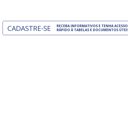
um modelo
CADASTRE-SE
RECEBA INFORMATIVOS E TENHA ACESSO
RÁPIDO À TABELAS E DOCUMENTOS ÚTEI