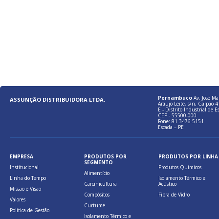
Pernambuco
Av. José Ma
ASSUNÇÃO DISTRIBUIDORA LTDA.
Araujo Leite, s/n, Galpão 4 
E - Distrito Industrial de E
CEP - 55500-000
Fone: 81 3476-5151
Escada – PE
EMPRESA
PRODUTOS POR
PRODUTOS POR LINHA
SEGMENTO
Institucional
Produtos Químicos
Alimentício
Linha do Tempo
Isolamento Térmico e
Carcinicultura
Acústico
Missão e Visão
Compósitos
Fibra de Vidro
Valores
Curtume
Politica de Gestão
Isolamento Térmico e