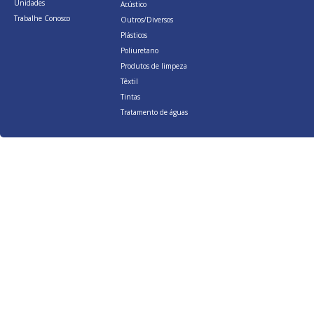
Unidades
Acústico
Trabalhe Conosco
Outros/Diversos
Plásticos
Poliuretano
Produtos de limpeza
Têxtil
Tintas
Tratamento de águas