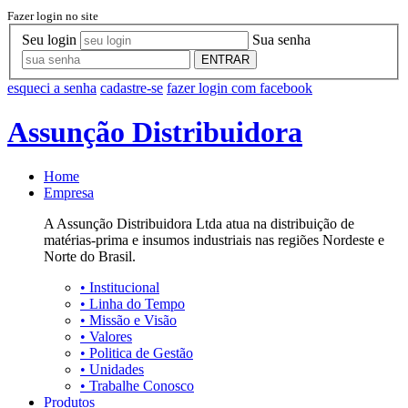
Fazer login no site
Seu login
Sua senha
ENTRAR
esqueci a senha
cadastre-se
fazer login com facebook
Assunção Distribuidora
Home
Empresa
A Assunção Distribuidora Ltda atua na distribuição de
matérias-prima e insumos industriais nas regiões Nordeste e
Norte do Brasil.
•
Institucional
•
Linha do Tempo
•
Missão e Visão
•
Valores
•
Politica de Gestão
•
Unidades
•
Trabalhe Conosco
Produtos