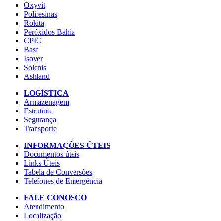
Oxyvit
Poliresinas
Rokita
Peróxidos Bahia
CPIC
Basf
Isover
Solenis
Ashland
LOGÍSTICA
Armazenagem
Estrutura
Segurança
Transporte
INFORMAÇÕES ÚTEIS
Documentos úteis
Links Úteis
Tabela de Conversões
Telefones de Emergência
FALE CONOSCO
Atendimento
Localização