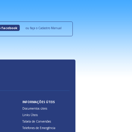
ocesso Distribuição Responsável).
Aduana Brasileira, relacionados à maior agil
previsibilidade das cargas nos fluxos do co
internacional.
o facebook
ou faça o Cadastro Manual
INFORMAÇÕES ÚTEIS
Documentos úteis
Links Úteis
Tabela de Conversões
Telefones de Emergência