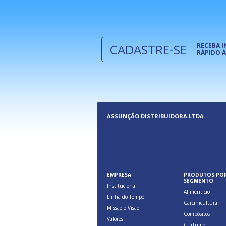
a, relacionados à maior agilidade e
 das cargas nos fluxos do comércio
CADASTRE-SE
RECEBA 
RÁPIDO À
ASSUNÇÃO DISTRIBUIDORA LTDA.
EMPRESA
PRODUTOS PO
SEGMENTO
Institucional
Alimentício
Linha do Tempo
Carcinicultura
Missão e Visão
Compósitos
Valores
Curtume