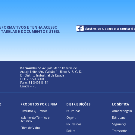
um modelo de gestão da qualidade.
(Pr
INFORMATIVOS E TENHA ACESSO
cadastre-se usando a conta d
 TABELAS E DOCUMENTOS ÚTEIS.
Pernambuco
Av. José Mario Bezerra de
Araujo Leite, s/n, Galpão 4 - Bloco A, B, C, D,
E - Distrito Industrial de Escada
CEP - 55500-000
Fone: 81 3476-5151
Escada – PE
R
PRODUTOS POR LINHA
DISTRIBUÍÇÕES
LOGÍSTICA
Produtos Químicos
Bauminas
Armazenagem
Isolamento Térmico e
Oxyvit
Estrutura
Acústico
Poliresinas
Segurança
Fibra de Vidro
Rokita
Transporte