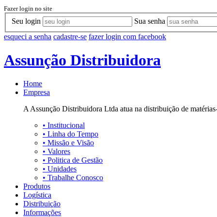
Fazer login no site
Seu login
Sua senha
esqueci a senha
cadastre-se
fazer login com facebook
Assunção Distribuidora
Home
Empresa
A Assunção Distribuidora Ltda atua na distribuição de matérias-
•
Institucional
•
Linha do Tempo
•
Missão e Visão
•
Valores
•
Politica de Gestão
•
Unidades
•
Trabalhe Conosco
Produtos
Logística
Distribuição
Informações