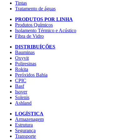
Tintas
Tratamento de águas
PRODUTOS POR LINHA
Produtos Químicos
Isolamento Térmico e Acústico
Fibra de Vidro
DISTRIBUÍÇÕES
Bauminas
Oxyvit
Poliresinas
Rokita
Peróxidos Bahia
CPIC
Basf
Isover
Solenis
Ashland
LOGÍSTICA
Armazenagem
Estrutura
Segurança
Transporte