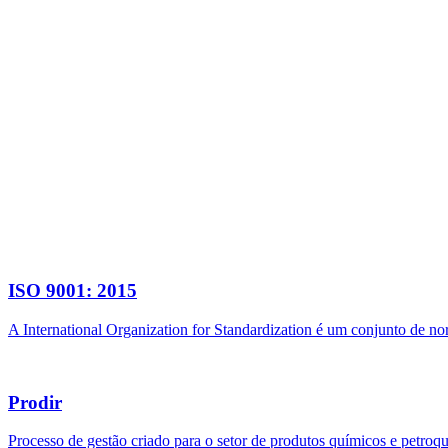
ISO 9001: 2015
A International Organization for Standardization é um conjunto de n
Prodir
Processo de gestão criado para o setor de produtos químicos e petroq