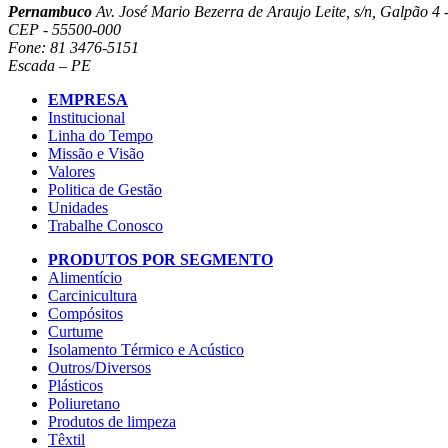
Pernambuco
Av. José Mario Bezerra de Araujo Leite, s/n, Galpão 4 -
CEP - 55500-000
Fone: 81 3476-5151
Escada – PE
EMPRESA
Institucional
Linha do Tempo
Missão e Visão
Valores
Politica de Gestão
Unidades
Trabalhe Conosco
PRODUTOS POR SEGMENTO
Alimentício
Carcinicultura
Compósitos
Curtume
Isolamento Térmico e Acústico
Outros/Diversos
Plásticos
Poliuretano
Produtos de limpeza
Têxtil