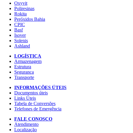
Oxyvit
Poliresinas
Rokita
Peróxidos Bahia
CPIC
Basf
Isover
Solenis
Ashland
LOGÍSTICA
Armazenagem
Estrutura
Segurança
Transporte
INFORMAÇÕES ÚTEIS
Documentos úteis
Links Úteis
Tabela de Conversões
Telefones de Emergência
FALE CONOSCO
Atendimento
Localização