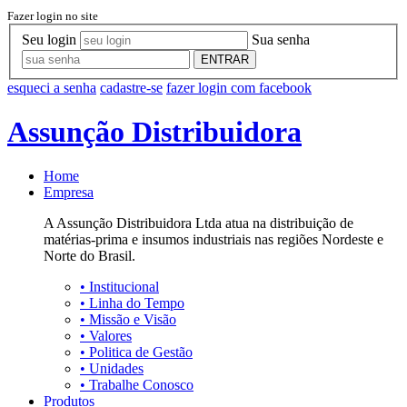
Fazer login no site
Seu login
Sua senha
ENTRAR
esqueci a senha
cadastre-se
fazer login com facebook
Assunção Distribuidora
Home
Empresa
A Assunção Distribuidora Ltda atua na distribuição de
matérias-prima e insumos industriais nas regiões Nordeste e
Norte do Brasil.
•
Institucional
•
Linha do Tempo
•
Missão e Visão
•
Valores
•
Politica de Gestão
•
Unidades
•
Trabalhe Conosco
Produtos