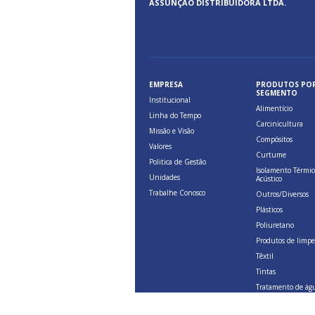
ASSUNÇÃO DISTRIBUIDORA LTDA.
EMPRESA
PRODUTOS PO
SEGMENTO
Institucional
Alimentício
Linha do Tempo
Carcinicultura
Missão e Visão
Compósitos
Valores
Curtume
Politica de Gestão
Isolamento Térmic
Unidades
Acústico
Trabalhe Conosco
Outros/Diversos
Plásticos
Poliuretano
Produtos de limp
Têxtil
Tintas
Tratamento de ág