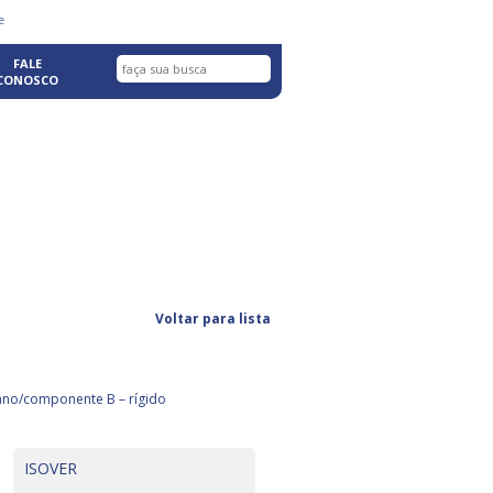
fazer login com facebook
e
FALE
CONOSCO
Voltar para lista
tano/componente B – rígido
ISOVER