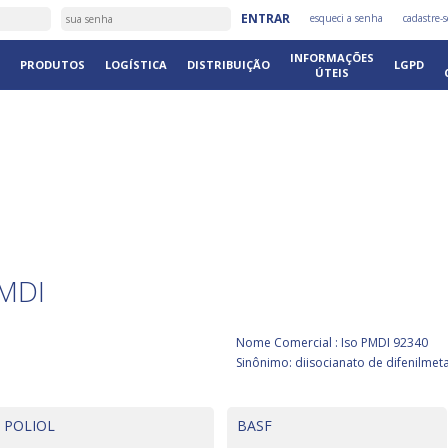
ENTRAR
esqueci a senha
cadastre-s
INFORMAÇÕES
PRODUTOS
LOGÍSTICA
DISTRIBUIÇÃO
LGPD
ÚTEIS
S
MDI
Nome Comercial : Iso PMDI 92340
Sinônimo: diisocianato de difenilme
POLIOL
BASF