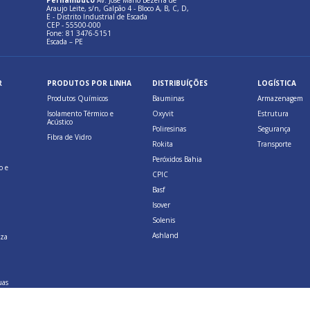
Pernambuco
Av. José Mario Bezerra de
Araujo Leite, s/n, Galpão 4 - Bloco A, B, C, D,
E - Distrito Industrial de Escada
CEP - 55500-000
Fone: 81 3476-5151
Escada – PE
R
PRODUTOS POR LINHA
DISTRIBUÍÇÕES
LOGÍSTICA
Produtos Químicos
Bauminas
Armazenagem
Isolamento Térmico e
Oxyvit
Estrutura
Acústico
Poliresinas
Segurança
Fibra de Vidro
Rokita
Transporte
Peróxidos Bahia
o e
CPIC
Basf
Isover
Solenis
Ashland
eza
uas