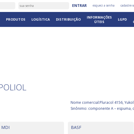
ENTRAR
esqueci a senha
cadastre-s
INFORMAÇÕES
PRODUTOS
LOGÍSTICA
DISTRIBUIÇÃO
LGPD
ÚTEIS
S
POLIOL
Nome comercial:Pluracol 4156, Yukol 
Sinônimo: componente A – espuma, 
MDI
BASF