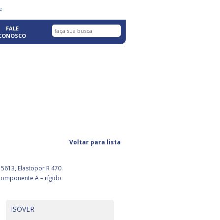
fazer login com facebook
e
FALE
CONOSCO
Voltar para lista
5613, Elastopor R 470.
componente A – rígido
ISOVER