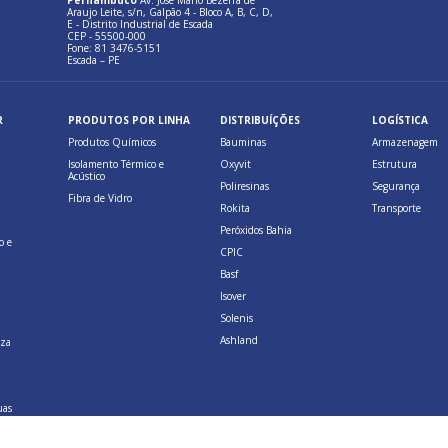
Pernambuco
Av. José Mario Bezerra de
Araujo Leite, s/n, Galpão 4 - Bloco A, B, C, D,
E - Distrito Industrial de Escada
CEP - 55500-000
Fone: 81 3476-5151
Escada – PE
R
PRODUTOS POR LINHA
DISTRIBUÍÇÕES
LOGÍSTICA
Produtos Químicos
Bauminas
Armazenagem
Isolamento Térmico e
Oxyvit
Estrutura
Acústico
Poliresinas
Segurança
Fibra de Vidro
Rokita
Transporte
Peróxidos Bahia
o e
CPIC
Basf
Isover
Solenis
Ashland
eza
uas