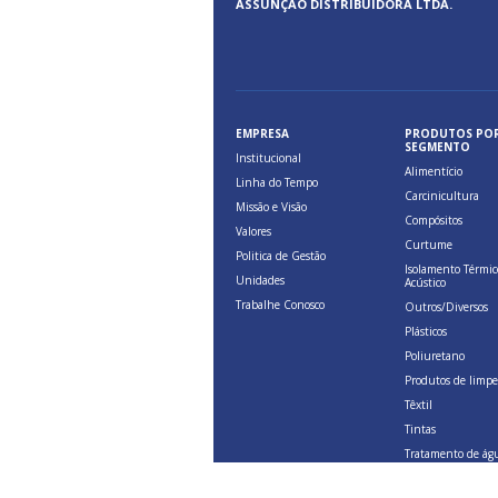
ASSUNÇÃO DISTRIBUIDORA LTDA.
EMPRESA
PRODUTOS PO
SEGMENTO
Institucional
Alimentício
Linha do Tempo
Carcinicultura
Missão e Visão
Compósitos
Valores
Curtume
Politica de Gestão
Isolamento Térmic
Unidades
Acústico
Trabalhe Conosco
Outros/Diversos
Plásticos
Poliuretano
Produtos de limp
Têxtil
Tintas
Tratamento de ág