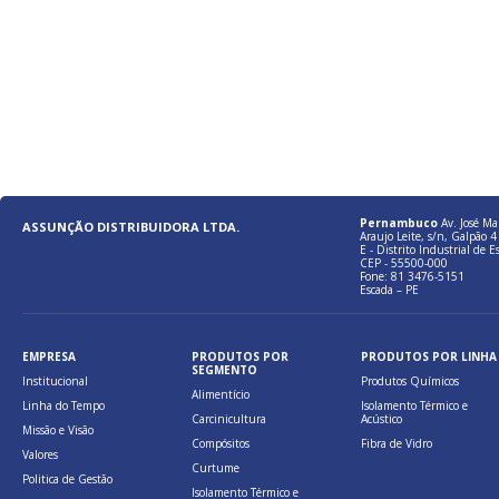
Pernambuco
Av. José Ma
ASSUNÇÃO DISTRIBUIDORA LTDA.
Araujo Leite, s/n, Galpão 4 
E - Distrito Industrial de E
CEP - 55500-000
Fone: 81 3476-5151
Escada – PE
EMPRESA
PRODUTOS POR
PRODUTOS POR LINHA
SEGMENTO
Institucional
Produtos Químicos
Alimentício
Linha do Tempo
Isolamento Térmico e
Carcinicultura
Acústico
Missão e Visão
Compósitos
Fibra de Vidro
Valores
Curtume
Politica de Gestão
Isolamento Térmico e