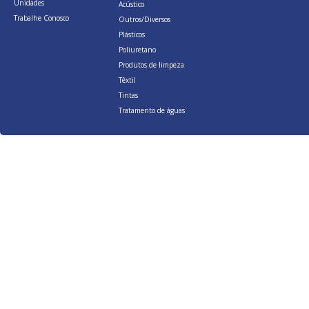
Unidades
Acústico
Trabalhe Conosco
Outros/Diversos
Plásticos
Poliuretano
Produtos de limpeza
Têxtil
Tintas
Tratamento de águas