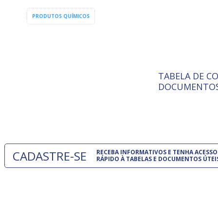
PRODUTOS QUÍMICOS
TABELA DE C
ISO 9001:
A Internat
DOCUMENTOS
Standardiz
normas té
um modelo
CADASTRE-SE
RECEBA INFORMATIVOS E TENHA ACESSO
RÁPIDO À TABELAS E DOCUMENTOS ÚTEI