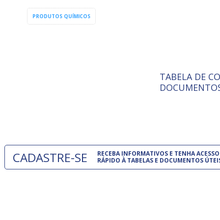
PRODUTOS QUÍMICOS
TABELA DE C
ISO 9001:
A Internat
DOCUMENTOS
Standardiz
normas té
um modelo
CADASTRE-SE
RECEBA INFORMATIVOS E TENHA ACESSO
RÁPIDO À TABELAS E DOCUMENTOS ÚTEI