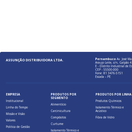
Pernambuco
Av. José Ma
ASSUNÇÃO DISTRIBUIDORA LTDA.
Araujo Leite, s/n, Galpão 4 
E - Distrito Industrial de E
CEP - 55500-000
Fone: 81 3476-5151
Escada – PE
EMPRESA
PRODUTOS POR
PRODUTOS POR LINHA
SEGMENTO
Institucional
Produtos Químicos
Alimentício
Linha do Tempo
Isolamento Térmico e
Carcinicultura
Acústico
Missão e Visão
Compósitos
Fibra de Vidro
Valores
Curtume
Politica de Gestão
Isolamento Térmico e