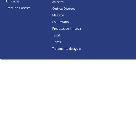
Unidades
Acústico
Trabalhe Conosco
Outros/Diversos
Plásticos
Poliuretano
Produtos de limpeza
Têxtil
Tintas
Tratamento de águas