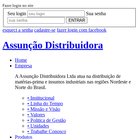
Fazer login no site
Seu login
Sua senha
ENTRAR
esqueci a senha
cadastre-se
fazer login com facebook
Assunção Distribuidora
Home
Empresa
A Assunção Distribuidora Ltda atua na distribuição de
matérias-prima e insumos industriais nas regiões Nordeste e
Norte do Brasil.
•
Institucional
•
Linha do Tempo
•
Missão e Visão
•
Valores
•
Politica de Gestão
•
Unidades
•
Trabalhe Conosco
Produtos