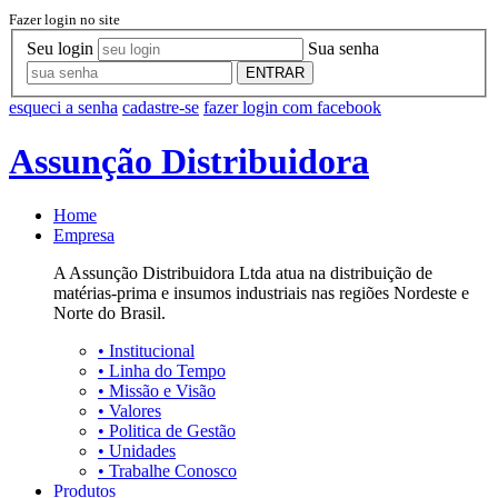
Fazer login no site
Seu login
Sua senha
ENTRAR
esqueci a senha
cadastre-se
fazer login com facebook
Assunção Distribuidora
Home
Empresa
A Assunção Distribuidora Ltda atua na distribuição de
matérias-prima e insumos industriais nas regiões Nordeste e
Norte do Brasil.
•
Institucional
•
Linha do Tempo
•
Missão e Visão
•
Valores
•
Politica de Gestão
•
Unidades
•
Trabalhe Conosco
Produtos