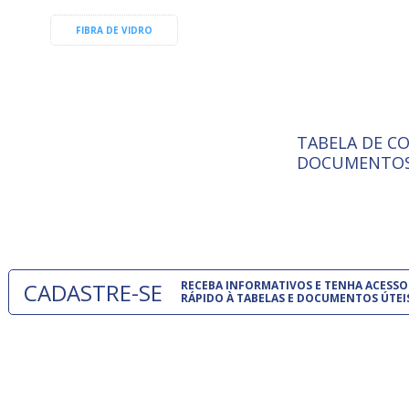
FIBRA DE VIDRO
TABELA DE C
ISO 9001:
A Internat
DOCUMENTOS
Standardiz
normas té
um modelo
CADASTRE-SE
RECEBA INFORMATIVOS E TENHA ACESSO
RÁPIDO À TABELAS E DOCUMENTOS ÚTEI