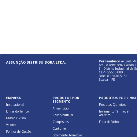
Pernambuco
Av. José Ma
ASSUNÇÃO DISTRIBUIDORA LTDA.
Araujo Leite, s/n, Galpão 4 
E - Distrito Industrial de E
CEP - 55500-000
Fone: 81 3476-5151
Escada – PE
EMPRESA
PRODUTOS POR
PRODUTOS POR LINHA
SEGMENTO
Institucional
Produtos Químicos
Alimentício
Linha do Tempo
Isolamento Térmico e
Carcinicultura
Acústico
Missão e Visão
Compósitos
Fibra de Vidro
Valores
Curtume
Politica de Gestão
Isolamento Térmico e