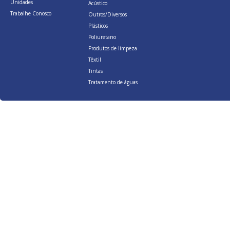
Unidades
Acústico
Trabalhe Conosco
Outros/Diversos
Plásticos
Poliuretano
Produtos de limpeza
Têxtil
Tintas
Tratamento de águas