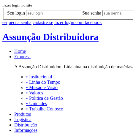
Fazer login no site
Seu login
Sua senha
esqueci a senha
cadastre-se
fazer login com facebook
Assunção Distribuidora
Home
Empresa
A Assunção Distribuidora Ltda atua na distribuição de matérias-
•
Institucional
•
Linha do Tempo
•
Missão e Visão
•
Valores
•
Politica de Gestão
•
Unidades
•
Trabalhe Conosco
Produtos
Logística
Distribuição
Informações