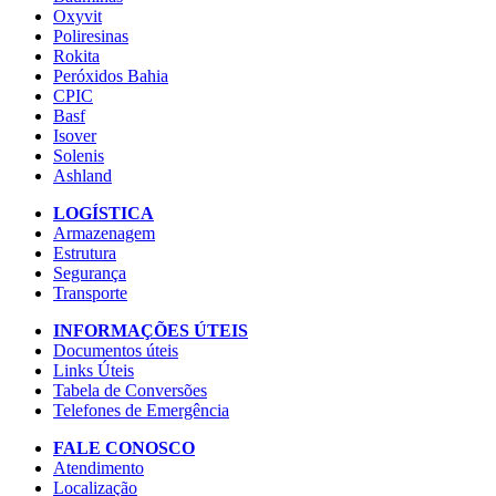
Oxyvit
Poliresinas
Rokita
Peróxidos Bahia
CPIC
Basf
Isover
Solenis
Ashland
LOGÍSTICA
Armazenagem
Estrutura
Segurança
Transporte
INFORMAÇÕES ÚTEIS
Documentos úteis
Links Úteis
Tabela de Conversões
Telefones de Emergência
FALE CONOSCO
Atendimento
Localização