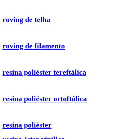
roving de telha
roving de filamento
resina poliéster tereftálica
resina poliéster ortoftálica
resina poliéster