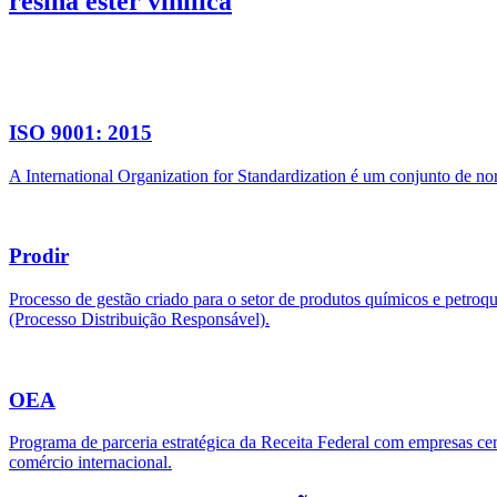
resina éster vinílica
ISO 9001: 2015
A International Organization for Standardization é um conjunto de n
Prodir
Processo de gestão criado para o setor de produtos químicos e petroq
(Processo Distribuição Responsável).
OEA
Programa de parceria estratégica da Receita Federal com empresas cert
comércio internacional.