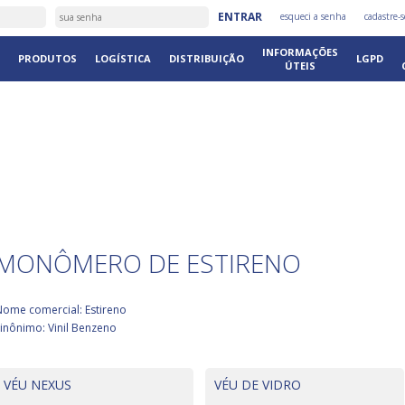
ENTRAR
esqueci a senha
cadastre-s
INFORMAÇÕES
PRODUTOS
LOGÍSTICA
DISTRIBUIÇÃO
LGPD
ÚTEIS
S
MONÔMERO DE ESTIRENO
Nome comercial: Estireno
inônimo: Vinil Benzeno
VÉU NEXUS
VÉU DE VIDRO