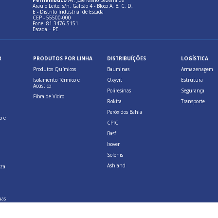
Pernambuco
Av. José Mario Bezerra de
Araujo Leite, s/n, Galpão 4 - Bloco A, B, C, D,
E - Distrito Industrial de Escada
CEP - 55500-000
Fone: 81 3476-5151
Escada – PE
R
PRODUTOS POR LINHA
DISTRIBUÍÇÕES
LOGÍSTICA
Produtos Químicos
Bauminas
Armazenagem
Isolamento Térmico e
Oxyvit
Estrutura
Acústico
Poliresinas
Segurança
Fibra de Vidro
Rokita
Transporte
Peróxidos Bahia
o e
CPIC
Basf
Isover
Solenis
Ashland
eza
uas