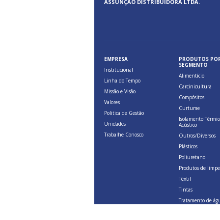
ASSUNÇÃO DISTRIBUIDORA LTDA.
EMPRESA
PRODUTOS PO
SEGMENTO
Institucional
Alimentício
Linha do Tempo
Carcinicultura
Missão e Visão
Compósitos
Valores
Curtume
Politica de Gestão
Isolamento Térmic
Unidades
Acústico
Trabalhe Conosco
Outros/Diversos
Plásticos
Poliuretano
Produtos de limp
Têxtil
Tintas
Tratamento de ág