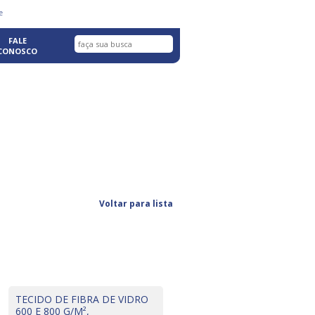
fazer login com facebook
e
FALE
CONOSCO
Voltar para lista
TECIDO DE FIBRA DE VIDRO
600 E 800 G/M²,