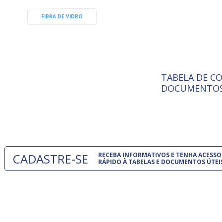
FIBRA DE VIDRO
TABELA DE C
ISO 9001:
A Internat
DOCUMENTOS
Standardiz
normas té
um modelo
CADASTRE-SE
RECEBA INFORMATIVOS E TENHA ACESSO
RÁPIDO À TABELAS E DOCUMENTOS ÚTEI