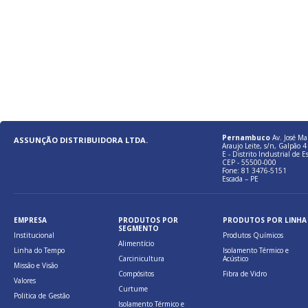
Pernambuco
Av. José Ma
ASSUNÇÃO DISTRIBUIDORA LTDA.
Araujo Leite, s/n, Galpão 4 
E - Distrito Industrial de E
CEP - 55500-000
Fone: 81 3476-5151
Escada – PE
EMPRESA
PRODUTOS POR
PRODUTOS POR LINHA
SEGMENTO
Institucional
Produtos Químicos
Alimentício
Linha do Tempo
Isolamento Térmico e
Carcinicultura
Acústico
Missão e Visão
Compósitos
Fibra de Vidro
Valores
Curtume
Politica de Gestão
Isolamento Térmico e