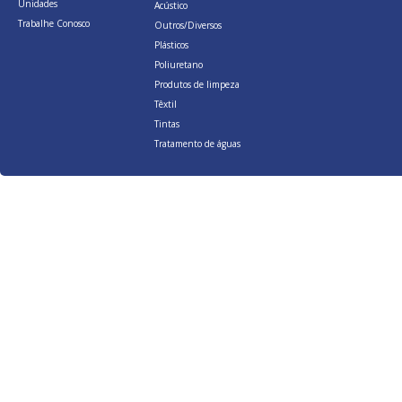
Unidades
Acústico
Trabalhe Conosco
Outros/Diversos
Plásticos
Poliuretano
Produtos de limpeza
Têxtil
Tintas
Tratamento de águas