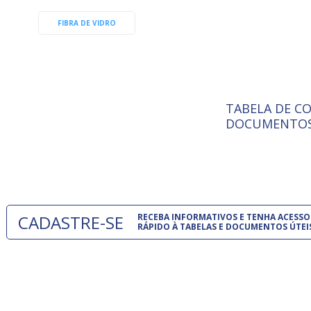
FIBRA DE VIDRO
TABELA DE C
ISO 9001:
A Internat
DOCUMENTOS
Standardiz
normas té
um modelo
CADASTRE-SE
RECEBA INFORMATIVOS E TENHA ACESSO
RÁPIDO À TABELAS E DOCUMENTOS ÚTEI