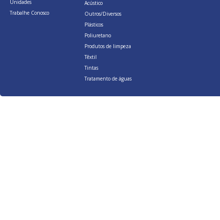
Unidades
Acústico
Trabalhe Conosco
Outros/Diversos
Plásticos
Poliuretano
Produtos de limpeza
Têxtil
Tintas
Tratamento de águas