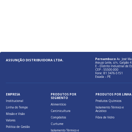
Pernambuco
Av. José Ma
ASSUNÇÃO DISTRIBUIDORA LTDA.
Araujo Leite, s/n, Galpão 4 
E - Distrito Industrial de E
CEP - 55500-000
Fone: 81 3476-5151
Escada – PE
EMPRESA
PRODUTOS POR
PRODUTOS POR LINHA
SEGMENTO
Institucional
Produtos Químicos
Alimentício
Linha do Tempo
Isolamento Térmico e
Carcinicultura
Acústico
Missão e Visão
Compósitos
Fibra de Vidro
Valores
Curtume
Politica de Gestão
Isolamento Térmico e